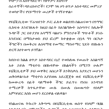
የካምፓስ አስተዳደሮች፣ የፀጥታና ደህንነት
ሰራተኞች፣ዳይሬክተሮች፣ የጋሞ ጎፋ ዞን ፀጥታ አስተዳደር መምሪያ
ተወካዮችና የሃይማኖት መሪዎች ተገኝተዋል፡፡
የዩኒቨርሲቲው ፕሬዝደንት ዶ
/
ር ፈለቀ ወልደየስ ስልጠናውን በንግግር
ሲከፍቱ እንደገለጹት ከዚህ በፊት ከአገልግሎት አሰጣጥና ከሌሎች
ጉዳዮች ጋር በተያያዘ አሳማኝ ባልሆኑ ምክንያቶች ግጭቶች ይነሱ
እንደነበር በማስታወስ ይህ ፎረም ከተቋቋመ በኋላ ግን በርካታ
ችግሮችን በመቅረፍ ለሰላማዊ የመማር ማስተማር ሂደት የበኩሉን
ድርሻ እየተወጣ ይገኛል፡፡
ከደቡብ
ክልል
ፀጥታ
አስተዳደር
ቢሮ
ተወክለዉ
የመጡት
አሰልጣኝ
አቶ
ኃይሉ
ማቲዮስ
በበኩላቸው
በክልላችን
በሚገኙ
ሁሉም
ዩኒቨርሲቲዎች
ይህ
መዋቅር
አበረታች
እንቅስቃሴ
እያደረገ
መሆኑን
ጠቅሰዋል፡፡አቶ
ማቲዮስ
አያይዘዉ
አደረጃጀቱ
ወደ
ዩኒቨርሲቲዎች
ከመውረዱ
በፊት
ባለማወቅ
ችግር
ይፈጥሩ
የነበሩ
አንዳንድ
ተማሪዎች
ከጥፋታቸው
ሙሉ
በሙሉ
በመዉጣት
የሰላም
አምባሳደር
እስከ
መሆን
ደርሰዋል
ብለዋል፡፡
የስልጠናዉ ትኩረት አቅጣጫ በዩኒቨርሲቲዉ ዉስጥ የሰላም ባህል