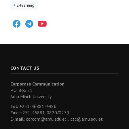
E-learning
Facebook
Telegram
Youtube
CONTACT US
Corporate Communication
P.O. Box 21
Arba Minch University
Tel:
+251-46881-4986
Fax:
+251-46881-0820/0279
E-mail:
corcom@amu.edu.et ,
ictc@amu.edu.et