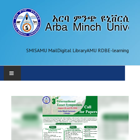
SMIS
AMU Mail
Digital Library
AMU RDB
E-learning
AMU
ADMINISTRATION
OFFICES
ACADEMICS