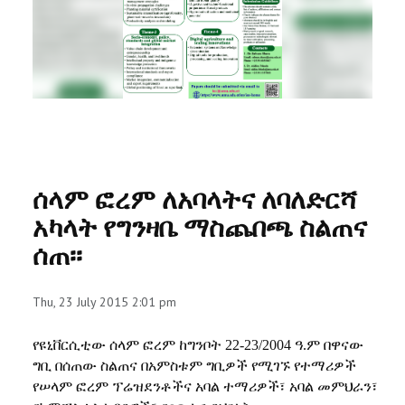
RESEARCH
REGISTRAR
JOURNALS
SYMPOSIA
ሰላም ፎረም ለአባላትና ለባለድርሻ
PARTNERSHIP
አካላት የግንዛቤ ማስጨበጫ ስልጠና
ሰጠ፡፡
Thu, 23 July 2015 2:01 pm
የዩኒቨርሲቲው ሰላም ፎረም ከግንቦት
22-23/2004
ዓ
.
ም በዋናው
ግቢ በሰጠው ስልጠና በአምስቱም ግቢዎች የሚገኙ የተማሪዎች
የሠላም ፎረም ፕሬዝደንቶችና አባል ተማሪዎች፣ አባል መምህራን፣