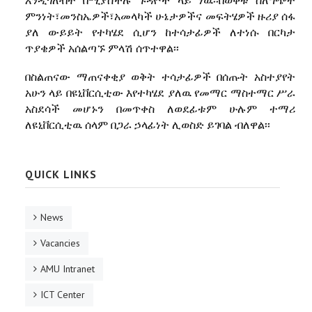
በወቅቱ
ስለግጭት
እንዲጎለብት በሚያስችሉ ጉዳዮች ላይ ነዉ፡፡
ምንነት፣መንስኤዎች፣አመላካች
ሁኔታዎችና
መፍትሄዎች
ዙሪያ
ሰፋ
ያለ
ውይይት
የተካሄደ
ሲሆን
ከተሳታፊዎች
ለተነሱ
በርካታ
ጥያቄዎች
አሰልጣኙ
ምላሽ
ሰጥተዋል፡፡
በስልጠናው
ማጠናቀቂያ
ወቅት
ተሳታፊዎች
በሰጡት
አስተያየት
አሁን
ላይ
በዩኒቨርሲቲው
እየተካሄደ
ያለዉ
የመማር
ማስተማር
ሥራ
አስደሳች
መሆኑን
በመጥቀስ
ለወደፊቱም
ሁሉም
ተማሪ
ለዩኒቨርሲቲዉ
ሰላም
በጋራ
ኃላፊነት
ሊወስድ
ይገባል
ብለዋል፡፡
QUICK LINKS
News
Vacancies
AMU Intranet
ICT Center