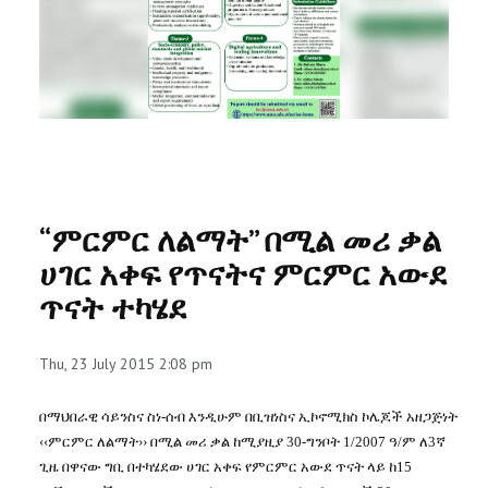
RESEARCH
REGISTRAR
JOURNALS
SYMPOSIA
“ምርምር ለልማት” በሚል መሪ ቃል
PARTNERSHIP
ሀገር አቀፍ የጥናትና ምርምር አውደ
ጥናት ተካሄደ
Thu, 23 July 2015 2:08 pm
በማህበራዊ ሳይንስና ስነ
-
ሰብ እንዲሁም በቢዝነስና ኢኮኖሚክስ ኮሌጆች አዘጋጅነት
‹‹
ምርምር
ለልማት
››
በሚል
መሪ
ቃል
ከሚያዚያ
30-
ግንቦት
1/2007
ዓ
/
ም ለ
3
ኛ
ጊዜ በዋናው ግቢ በተካሄደው ሀገር አቀፍ የምርምር አውደ ጥናት ላይ ከ
15