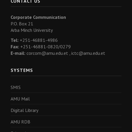
CONTACT US
Corporate Communication
P.O. Box 21
Arba Minch University
Tel:
+251-46881-4986
Fax:
+251-46881-0820/0279
E-mail:
corcom@amu.edu.et ,
ictc@amu.edu.et
SYSTEMS
SMIS
AMU Mail
Digital Library
AMU RDB