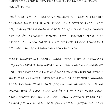
ዩኒቨርሲቲዎችና ምርምር ተቋማት በተወጣጡ ጥናት አቅራቢዎች
30
ጥናታዊ
ጽሑፎች ቀርበዋል ፡፡
በዩኒቨርሲቲው
የምርምር
ዳይሬክቶሬት
ዳይሬክተር
ዶ
/
ር
ፋንታሁን
ወልደሰንበት
እንደገለጹት
አውደ
ጥናቱ
በተለያዩ
ዩኒቨርሲቲዎችና
የምርምር
ተቋማት
ውስጥ
የሚሠሩ
ተመራማሪዎች
በወቅታዊ
ችግሮች
ላይ
የጋራ
ግንዛቤ
በመያዝ
የመፍትሄ
አቅጣጫዎችን
እንዲጠቁሙ
የሚያግዝ
ነው፡፡
በተጨማሪም
ዓውደ
ጥናቱ
በዩኒቨርሲቲዎች
መካከል
የልምድ
ልውውጥ
በማድረግና
የትብብር
ምስረታዎችን
በማጠናከር
ረገድ
ሀገራዊ
ፋይዳው
የጎላ
እንደሆነ
ተናግረዋል፡፡
ጥናታዊ
ጹሑፎቻቸውን
ካቀረቡት
መካከል
በሃዋሳ
ዩኒቨርሲቲ
የጋዜጠኝነትና
ኮሚዩኒኬሽን
ትምህርት
ክፍል
መምህር
ሙዑዝ
ሃይሉ
አንዱ
ሲሆኑ
የጥናታቸውም
ርዕስ
“
ሀገር
አቀፍና
አለም
አቀፍ
ጋዜጦች
ለታላቁ
የኢትዮጵያ
ህዳሴ
ግድብ
የሰጡት
ሽፋን
”
የሚል
ነው፡፡
መገናኛ
ብዙሃን
ከሚዲያ
መርሆች
አንፃር
ግድቡን
አስመልክቶ
እንዴት
እደዘገቡት
ማወቅን
ዓላማ
ያደረገው
ጥናት
በአንዳንድ
ጋዜጦች
ላይ
የሚወጡ
ዘገባዎች
የናይል
ተፋሰስ
አገሮችን
ጥቅምና
ፍላጎት
ማዕከል
ያደረጉ
ሳይሆኑ
በየአገሮቻቸው
ፍላጎት
ላይ
ብቻ
ያተኮሩ
መሆናቸውን
ያሳያል፡፡
ግድቡ
ለኢትዮጵያም
ሆነ
ለጎረቤት
ሀገሮች
ያለው
የልማት
ጠቃሚነት
የጎላ
ስለሆነ