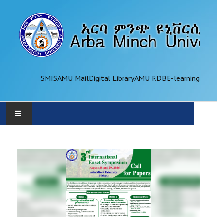
SMIS
AMU Mail
Digital Library
AMU RDB
E-learning
AMU
ADMINISTRATION
OFFICES
ACADEMICS