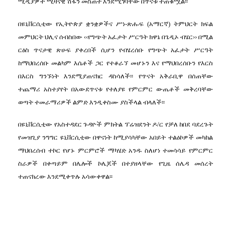
ሚዲያዎች
ሚዛናዊ
ሽፋን
መስጠት
እንደሚገባቸው
በጥናቱ
ተጠቁሟል፡፡
በዩኒቨርሲቲው የኢትዮጵያ ቋንቋዎችና ሥነ
-
ጽሑፍ
(
አማርኛ
)
ትምህርት ክፍል
መምህርት ህሊና ሰብስበው ‹‹
የግጭት አፈታት ሥርዓት ክዋኔ በጌዲኦ ብሄር
››
በሚል
ርዕስ
ጥናታዊ
ጽሁፍ ያቀረበች ሲሆን
የብሄረሰቡ
የግጭት
አፈታት
ሥርዓት
ከማህበረሰቡ
መልካም
እሴቶች
ጋር
የተቆራኘ
መሆኑን
እና
የማህበረሰቡን
የእርስ
በእርስ
ግንኙነት
እንደሚያጠናክር
ዳስሳለች፡፡
የጥናት
አቅራቢዋ
በሰጠቸው
ተጨማሪ
አስተያየት
በአውደጥናቱ
የተለያዩ
የምርምር
ውጤቶች
መቅረባቸው
ወጣት
ተመራማሪዎች
ልምድ
እንዲቀስሙ
ያስችላል
ብላለች፡፡
በዩኒቨርሲቲው
የአስተዳደር
ጉዳዮች
ምክትል
ፕሬዝደንት
ዶ
/
ር
የቻለ
ከበደ
ባደረጉት
የመዝጊያ
ንግግር
ዩኒቨርሲቲው
በዋናነት
ከሚያሳካቸው
አበይት
ተልዕኮዎች
መካከል
ማህበረሰብ
ተኮር
የሆኑ
ምርምሮች
ማካሄድ
አንዱ
ስለሆነ
ተመሳሳይ
የምርምር
ስራዎች
በቀጣይም
በሌሎች
ኮሌጆች
በተያዘላቸው
የጊዜ
ሰሌዳ
መሰረት
ተጠናክረው
እንደሚቀጥሉ
አሳውቀዋል፡፡