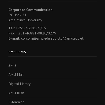
Corporate Communication
P.O. Box 21
Arba Minch University
Tel:
+251-46881-4986
Fax:
+251-46881-0820/0279
E-mail:
corcom@amu.edu.et ,
ictc@amu.edu.et
SYSTEMS
SMIS
AMU Mail
Digital Library
AMU RDB
E-learning