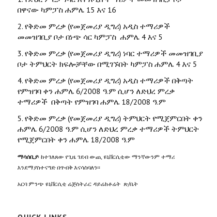
በዋናው ካምፓስ ሐምሌ 15 እና 16
2. የቅድመ ምረቃ (የመጀመሪያ ዲግሪ) አዲስ ተማሪዎች
መመዝገቢያ ቦታ በነጭ ሳር ካምፓስ ሐምሌ 4 እና 5
3. የቅድመ ምረቃ (የመጀመሪያ ዲግሪ) ነባር ተማሪዎች መመዝገቢያ
ቦታ ትምህርት ክፍሎቻቸው በሚገኙበት ካምፓስ ሐምሌ 4 እና 5
4. የቅድመ ምረቃ (የመጀመሪያ ዲግሪ) አዲስ ተማሪዎች በቅጣት
የምዝገባ ቀን ሐምሌ 6/2008 ዓ.ም ሲሆን ለድህረ ምረቃ
ተማሪዎች በቅጣት የምዝገባ ሐምሌ 18/2008 ዓ.ም
5. የቅድመ ምረቃ (የመጀመሪያ ዲግሪ) ትምህርት የሚጀምርበት ቀን
ሐምሌ 6/2008 ዓ.ም ሲሆን ለድህረ ምረቃ ተማሪዎች ትምህርት
የሚጀምርበት ቀን ሐምሌ 18/2008 ዓ.ም
ማሳሰቢያ
፡ ከተገለጸው የጊዜ ገደብ ውጪ ዩኒቨርሲቲው ማንኛውንም ተማሪ
እንደማያስተናግድ በጥብቅ እናሳስባለን፡፡
አርባ ምንጭ ዩኒቨርሲቲ ሬጅስትራር ዳይሬክቶሬት ጽ/ቤት