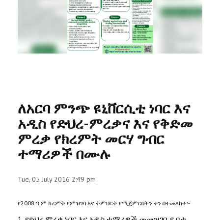
RESEARCH
REGISTRAR
JOURNALS
SYMPOSIA
ለአርባ ምንጭ ዩኒቨርሲቲ ነባር እና
PARTNERSHIP
አዲስ የድህረ-ምረቃና እና የቅድመ
ምረቃ የክረምት መርሃ ግብር
ተማሪዎች በሙሉ
Tue, 05 July 2016 2:49 pm
የ2008 ዓ.ም ክረምት የምዝገባ እና ትምህርት የሚጀምርበትን ቀን በተመለከተ፡-
1. የድህረ ምረቃ ነባር እና አዲስ ተማሪዎች መመዝገቢያ ቦታ