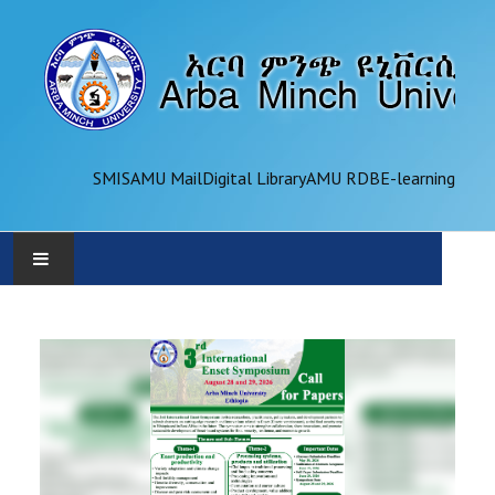
SMIS
AMU Mail
Digital Library
AMU RDB
E-learning
AMU
ADMINISTRATION
OFFICES
ACADEMICS