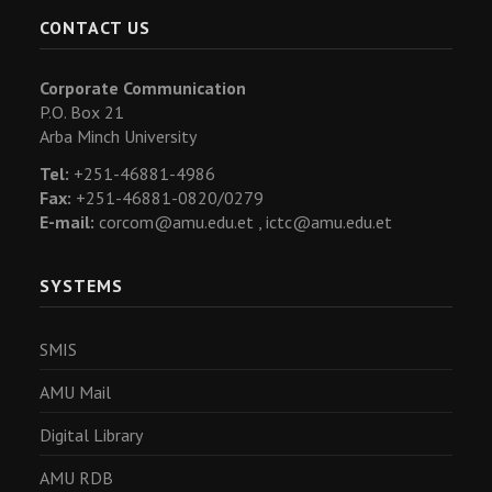
CONTACT US
Corporate Communication
P.O. Box 21
Arba Minch University
Tel:
+251-46881-4986
Fax:
+251-46881-0820/0279
E-mail:
corcom@amu.edu.et ,
ictc@amu.edu.et
SYSTEMS
SMIS
AMU Mail
Digital Library
AMU RDB