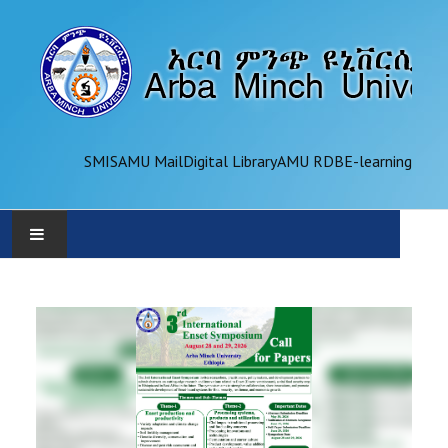
SMIS
AMU Mail
Digital Library
AMU RDB
E-learning
AMU
ADMINISTRATION
OFFICES
ACADEMICS