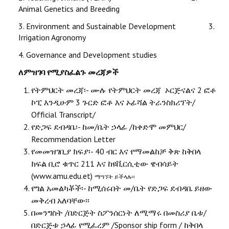
Animal Genetics and Breeding
3. Environment and Sustainable Development 3.
Irrigation Agronomy
4. Governance and Development studies
ለምዝገባ የሚያስፈልጉ መረጃዎች
የትምህርት መረጃ፡- ሙሉ የትምህርት መረጃ ኦርጅናልና 2 ፎቶ
ኮፒ እንዲሁም 3 ጉርድ ፎቶ እና ኦፊሻል ትራንስክሪፕት/
Official Transcript/
የድጋፍ ደብዳቤ፡- ከመ/ቤት ኃላፊ /ከቀድሞ መምህር/
Recommendation Letter
የመመዝገቢያ ክፍያ፡- 40 ብር እና የማመልከቻ ቅጽ ከቅበላ
ክፍል ቢሮ ቁጥር 211 እና ከዩቪርሲቲው ዌብሳይት
(www.amu.edu.et)
ማግኘት ይችላሉ፡፡
የግል አመልካቾች፡- ከሚሰሩበት መ/ቤት የድጋፍ ደብዳቤ ይዘው
መቅረብ አለባቸው፡፡
በመንግስት /በድርጅት ስፖንሰርነት ለሚማሩ በመስሪያ ቤቱ/
በድርጅቱ ኃላፊ የሚፈረም /Sponsor ship form / ከቅበላ