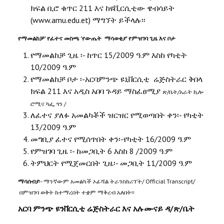
ክፍል ቢሮ ቁጥር 211 እና ከዩቪርሲቲው ዌብሳይት
(www.amu.edu.et) ማግኘት ይችላሉ፡፡
የማመልከቻ' የፈተና መስጫ 'የውጤት ማሳወቂያ' የምዝገባ ጊዜ እና ቦታ
የማመልከቻ ጊዜ ፡- ከጥር 15/2009 ዓ.ም እስከ የካቲት
10/2009 ዓ.ም
የማመልከቻ ቦታ ፡-አርባምንጭ ዩኒቨርሲቲ ሬጅስትራር ቅበላ
ክፍል 211 እና አዲስ አበባ ጉዳይ ማስፈፀሚያ
ጽ/ቤት/አራት ኪሎ
ሮሚና ካፌ ጎን /
ለፈተና ያለፉ አመልካቾች ዝርዝር የሚወጣበት ቀን፡- የካቲት
13/2009 ዓ.ም
መግቢያ ፈተና የሚሰጥበት ቀን፡-የካቲት 16/2009 ዓ.ም
የምዝገባ ጊዜ ፡- ከመጋቢት 6 እስከ 8 /2009 ዓ.ም
ትምህርት የሚጀመርበት ጊዜ፡- መጋቢት 11/2009 ዓ.ም
ማሳሰብያ
፡- ማንኛውም አመልካች ኦፊሻል ትራንስክሪፕት/ Official Transcript/
በምዝገባ ወቅት ከተማረበት ተቋም ማቅረብ አለበት፡፡
አርባ ምንጭ ዩንቨርሲቲ ሬጅስትራር እና አሉሙናይ ዳ/ጽ/ቤት