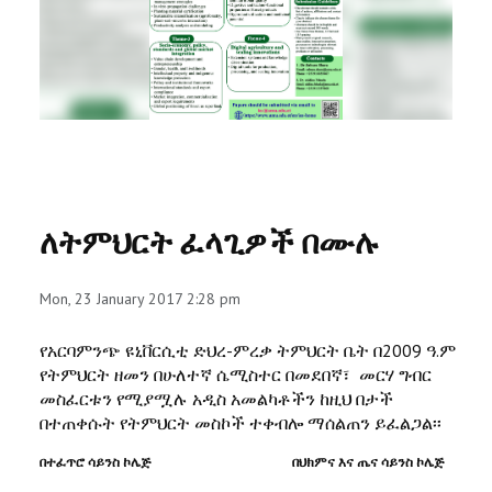
RESEARCH
REGISTRAR
JOURNALS
SYMPOSIA
ለትምህርት ፈላጊዎች በሙሉ
PARTNERSHIP
Mon, 23 January 2017 2:28 pm
የአርባምንጭ ዩኒቨርሲቲ ድህረ-ምረቃ ትምህርት ቤት በ2009 ዓ.ም
የትምህርት ዘመን በሁለተኛ ሴሚስተር በመደበኛ፣ መርሃ ግብር
መስፈርቱን የሚያሟሉ አዲስ አመልካቶችን ከዚህ በታች
በተጠቀሱት የትምህርት መስኮች ተቀብሎ ማሰልጠን ይፈልጋል፡፡
በተፈጥሮ ሳይንስ ኮሌጅ በህክምና እና ጤና ሳይንስ ኮሌጅ