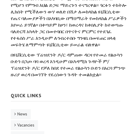
የሚሆን የምግብ እህል ድጋፍ ማድረጉን ተናግረዋል፡፡ ጎርፉን ተከትሎ
ሊከሰት የሚችለውን ውሃ ወለድ በሽታ ለመከላከል ዩኒቨርሲቲው
የጤና ባለሙያዎችን በአካባቢው በማሰማራት የመከላከል ሥራዎችን
እየሠራ ይገኛል፡፡ በቀጣይም ከዞን፣ ከወረዳና ከቀበሌያት ከተወጣጡ
ባለድርሻ አካላት ጋር በመተባበር በጥናትና ምርምር የተደገፈ
የተፋሰስ ሥራ እንዲሁም ለኅብረተሰቡ ግንዛቤ በመፍጠር ዘላቂ
መፍትሄ ለማምጣት ዩኒቨርሲቲው ይሠራል ብለዋል፡፡
በዩኒቨርሲቲው ፕሬዝደንት ዶ/ር ዳምጠው ዳርዛ የተመራ የልዑካን
ቡድን በጋጮ ባባ ወረዳ እንዲሁም በአካዳሚክ ጉዳዮች ም/
ፕሬዝደንት ዶ/ር የቻለ ከበደ የተመራ የልዑካን ቡድን በአርባ ምንጭ
ዙሪያ ወረዳ በመገኘት የደረሰውን ጉዳት ተመልክቷል፡፡
QUICK LINKS
News
Vacancies