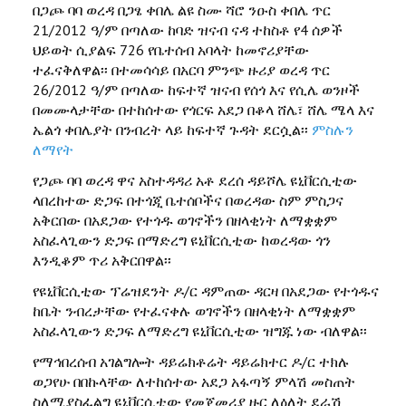
በጋጮ ባባ ወረዳ በጋፄ ቀበሌ ልዩ ስሙ ሻሮ ንዑስ ቀበሌ ጥር
21/2012 ዓ/ም በጣለው ከባድ ዝናብ ናዳ ተከስቶ የ4 ሰዎች
ህይወት ሲያልፍ 726 የቤተሰብ አባላት ከመኖሪያቸው
ተፈናቅለዋል፡፡ በተመሳሳይ በአርባ ምንጭ ዙሪያ ወረዳ ጥር
26/2012 ዓ/ም በጣለው ከፍተኛ ዝናብ የሰጎ እና የሲሌ ወንዞች
በመሙላታቸው በተከሰተው የጎርፍ አደጋ በቆላ ሸሌ፣ ሸሌ ሜላ እና
ኤልጎ ቀበሌያት በንብረት ላይ ከፍተኛ ጉዳት ደርሷል፡፡
ምስሉን
ለማየት
የጋጮ ባባ ወረዳ ዋና አስተዳዳሪ አቶ ደረሰ ዳይሾሌ ዩኒቨርሲቲው
ላበረከተው ድጋፍ በተጎጂ ቤተሰቦችና በወረዳው ስም ምስጋና
አቅርበው በአደጋው የተጎዱ ወገኖችን በዘላቂነት ለማቋቋም
አስፈላጊውን ድጋፍ በማድረግ ዩኒቨርሲቲው ከወረዳው ጎን
እንዲቆም ጥሪ አቅርበዋል፡፡
የዩኒቨርሲቲው ፕሬዝደንት ዶ/ር ዳምጠው ዳርዛ በአደጋው የተጎዱና
ከቤት ንብረታቸው የተፈናቀሉ ወገኖችን በዘላቂነት ለማቋቋም
አስፈላጊውን ድጋፍ ለማድረግ ዩኒቨርሲቲው ዝግጁ ነው ብለዋል፡፡
የማኅበረሰብ አገልግሎት ዳይሬክቶሬት ዳይሬክተር ዶ/ር ተክሉ
ወጋየሁ በበኩላቸው ለተከሰተው አደጋ አፋጣኝ ምላሽ መስጠት
ስለሚያስፈልግ ዩኒቨርሲቲው የመጀመሪያ ዙር ለዕለት ደራሽ