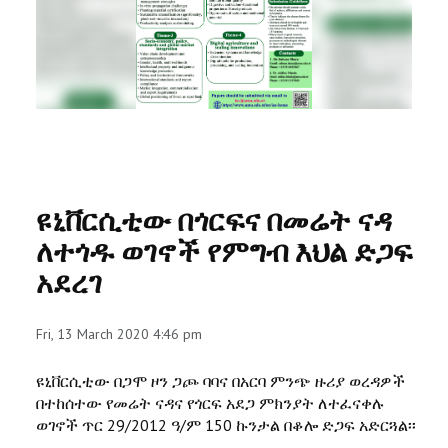
RESEARCH
REGISTRAR
JOURNALS
SYMPOSIA
ዩኒቨርሲቲው በጎርፍና በመሬት ናዳ
PARTNERSHIP
ለተጎዱ ወገኖች የምግብ እህል ድጋፍ
አደረገ
Fri, 13 March 2020 4:46 pm
ዩኒቨርሲቲው በጋሞ ዞን ጋጮ ባባና በአርባ ምንጭ ዙሪያ ወረዳዎች
በተከሰተው የመሬት ናዳና የጎርፍ አደጋ ምክንያት ለተፈናቀሉ
ወገኖች ጥር 29/2012 ዓ/ም 150 ኩንታል በቆሎ ድጋፍ አድርጓል፡፡