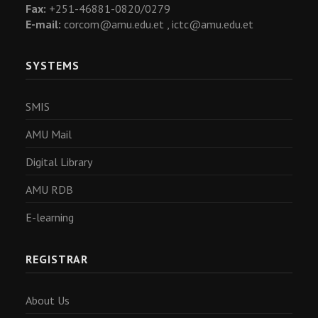
Fax:
+251-46881-0820/0279
E-mail:
corcom@amu.edu.et ,
ictc@amu.edu.et
SYSTEMS
SMIS
AMU Mail
Digital Library
AMU RDB
E-learning
REGISTRAR
About Us