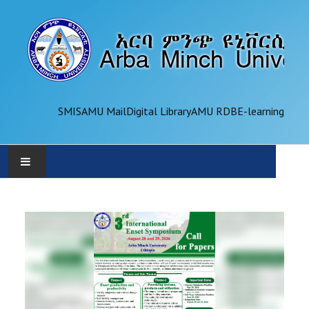
SMIS
AMU Mail
Digital Library
AMU RDB
E-learning
AMU
ADMINISTRATION
OFFICES
ACADEMICS