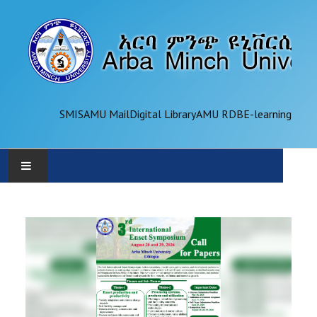
SMIS
AMU Mail
Digital Library
AMU RDB
E-learning
AMU
ADMINISTRATION
OFFICES
ACADEMICS