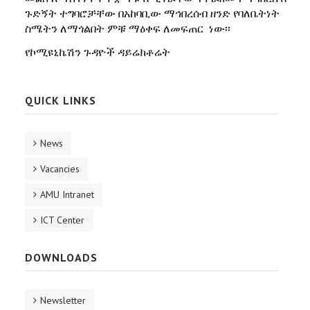
ጉድኝት ተግባሮቻቸው በአከባቢው ማኅበረሰብ ዘንድ የባለቤትነት
ስሜትን ለማጎልበት ምቹ ማዕቀፍ ለመፍጠር ነው፡፡
የኮሚዩኒኬሽን ጉዳዮች ዳይሬክቶሬት
QUICK LINKS
News
Vacancies
AMU Intranet
ICT Center
DOWNLOADS
Newsletter