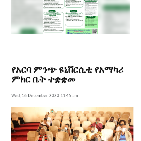
RESEARCH
REGISTRAR
JOURNALS
SYMPOSIA
የአርባ ምንጭ ዩኒቨርሲቲ የአማካሪ
PARTNERSHIP
ምክር ቤት ተቋቋመ
Wed, 16 December 2020 11:45 am