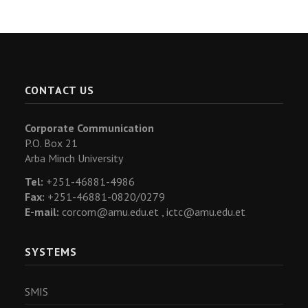
CONTACT US
Corporate Communication
P.O. Box 21
Arba Minch University
Tel:
+251-46881-4986
Fax:
+251-46881-0820/0279
E-mail:
corcom@amu.edu.et ,
ictc@amu.edu.et
SYSTEMS
SMIS