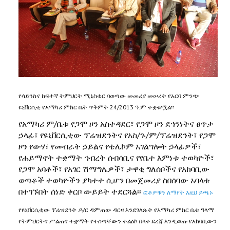
የሳይንስና ከፍተኛ ትምህርት ሚኒስቴር ባወጣው መመሪያ መሠረት የአርባ ምንጭ
ዩኒቨርሲቲ የአማካሪ ምክር ቤት ጥቅምት 24/2013 ዓ.ም ተቋቁሟል፡፡
የአማካሪ ም/ቤቱ የጋሞ ዞን አስተዳደር፣ የጋሞ ዞን ደኅንነትና ፀጥታ
ኃላፊ፣ የዩኒቨርሲቲው ፕሬዝደንትና የአስ/ጉ/ም/ፕሬዝደንት፣ የጋሞ
ዞን የውሃ፣ የመብራት ኃይልና የቴሌኮም አገልግሎት ኃላፊዎች፣
የሐይማኖት ተቋማት ኅብረት ሰብሳቢና የየቤተ እምነቱ ተወካዮች፣
የጋሞ አባቶች፣ የአገር ሽማግሌዎች፣ ታዋቂ ግለሰቦችና የአከባቢው
ወጣቶች ተወካዮችን ያካተተ ሲሆን በመጀመሪያ ስበሰባው አባላቱ
በተገኙበት ሰነድ ቀርቦ ውይይት ተደርጓል፡፡
ፎቶዎቹን ለማየት እዚህ ይጫኑ
የዩኒቨርሲቲው ፕሬዝደንት ዶ/ር ዳምጠው ዳርዛ እንደገለጹት የአማካሪ ምክር ቤቱ ዓላማ
የትምህርትና ሥልጠና ተቋማት የተሰጣቸውን ተልዕኮ በላቀ ደረጃ እንዲወጡ የአከባቢውን