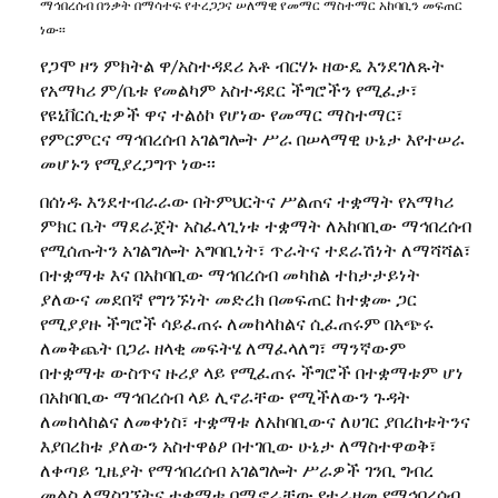
ማኅበረሰብ በንቃት በማሳተፍ የተረጋጋና ሠለማዊ የመማር ማስተማር አከባቢን መፍጠር
ነው፡፡
የጋሞ ዞን ምክትል ዋ/አስተዳደሪ አቶ ብርሃኑ ዘውዴ እንደገለጹት
የአማካሪ ም/ቤቱ የመልካም አስተዳደር ችግሮችን የሚፈታ፣
የዩኒቨርሲቲዎች ዋና ተልዕኮ የሆነው የመማር ማስተማር፣
የምርምርና ማኅበረሰብ አገልግሎት ሥራ በሠላማዊ ሁኔታ እየተሠራ
መሆኑን የሚያረጋግጥ ነው፡፡
በሰነዱ እንደተብራራው በትምህርትና ሥልጠና ተቋማት የአማካሪ
ምክር ቤት ማደራጀት አስፈላጊነቱ ተቋማት ለአከባቢው ማኅበረሰብ
የሚሰጡትን አገልግሎት አግባቢነት፣ ጥራትና ተደራሽነት ለማሻሻል፣
በተቋማቱ እና በአከባቢው ማኅበረሰብ መካከል ተከታታይነት
ያለውና መደበኛ የግንኙነት መድረክ በመፍጠር ከተቋሙ ጋር
የሚያያዙ ችግሮች ሳይፈጠሩ ለመከላከልና ሲፈጠሩም በአጭሩ
ለመቅጨት በጋራ ዘላቂ መፍትሄ ለማፈላለግ፣ ማንኛውም
በተቋማቱ ውስጥና ዙሪያ ላይ የሚፈጠሩ ችግሮች በተቋማቱም ሆነ
በአከባቢው ማኅበረሰብ ላይ ሊኖራቸው የሚችለውን ጉዳት
ለመከላከልና ለመቀነስ፣ ተቋማቱ ለአከባቢውና ለሀገር ያበረከቱትንና
እያበረከቱ ያለውን አስተዋፅዖ በተገቢው ሁኔታ ለማስተዋወቅ፣
ለቀጣይ ጊዜያት የማኅበረሰብ አገልግሎት ሥራዎች ገንቢ ግብረ
መልስ ለማስገኘትና ተቋማቱ በሚኖራቸው የተራዘመ የማኅበረሰብ