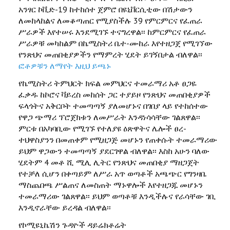
አንፃር ኮቪድ-19 ከተከሰተ ጀምሮ በዩኒቨርሲቲው በሽታውን
ለመከላከልና ለመቆጣጠር የሚያስችሉ 39 የምርምርና የፈጠራ
ሥራዎች እየተሠሩ እንደሚገኙ ተናግረዋል፡፡ ከምርምርና የፈጠራ
ሥራዎቹ መካከልም በኬሚስትሪ ቤተ-ሙከራ እየተዘጋጀ የሚገኘው
የንጽህና መጠበቂያዎችን የማምረት ሂደት ይገኝበታል ብለዋል፡፡
ፎቶዎቹን ለማየት እዚህ ይጫኑ
የኬሚስትሪ ትምህርት ክፍል መምህርና ተመራማሪ አቶ ፀጋዬ
ፈቃዱ ከኮሮና ቫይረስ መከሰት ጋር ተያይዞ የንጽህና መጠበቂያዎች
ፍላጎትና አቅርቦት ተመጣጣኝ ያለመሆኑና በገበያ ላይ የተከሰተው
የዋጋ ጭማሪ ፕሮጀክቱን ለመሥራት እንዳነሳሳቸው ገልጸዋል፡፡
ምርቱ በአካባቢው የሚገኙ የተለያዩ ዕጽዋትና ሌሎች ፀረ-
ተህዋስያንን በመጠቀም የሚዘጋጅ መሆኑን የጠቀሱት ተመራማሪው
ይህም ዋጋውን ተመጣጣኝ ያደርገዋል ብለዋል፡፡ እስከ አሁን ባለው
ሂደትም 4 መቶ ሺ ሚሊ ሊትር የንጽህና መጠበቂያ ማዘጋጀት
የተቻለ ሲሆን በቀጣይም ለሥራ አጥ ወጣቶች አጫጭር የግንዛቤ
ማስጨበጫ ሥልጠና ለመስጠት ማኑዋሎች እየተዘጋጁ መሆኑን
ተመራማሪው ገልጸዋል፡፡ ይህም ወጣቶቹ እንዲችሉና የራሳቸው ገቢ
እንዲኖራቸው ይረዳል ብለዋል፡፡
የኮሚዩኒኬሽን ጉዳዮች ዳይሬክቶሬት