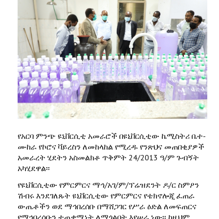
የአርባ ምንጭ ዩኒቨርሲቲ አመራሮች በዩኒቨርሲቲው ኬሚስትሪ ቤተ-
ሙከራ የኮሮና ቫይረስን ለመከላከል የሚረዱ የንጽህና መጠበቂያዎች
አመራረት ሂደትን አስመልክቶ ጥቅምት 24/2013 ዓ/ም ጉብኝት
አካሂደዋል፡፡
የዩኒቨርሲቲው የምርምርና ማኅ/አገ/ም/ፕሬዝደንት ዶ/ር ስምዖን
ሽብሩ እንደገለጹት ዩኒቨርሲቲው የምርምርና የቴክኖሎጂ ፈጠራ
ውጤቶችን ወደ ማኅበረሰቡ በማሸጋገር የሥራ ዕድል ለመፍጠርና
የማኅበረሰቡን ተጠቃሚነት ለማጎልበት እየሠራ ነው፡፡ ከዚህም