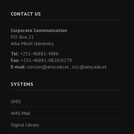
CONTACT US
Corporate Communication
P.O. Box 21
Arba Minch University
Tel:
+251-46881-4986
Fax:
+251-46881-0820/0279
E-mail:
corcom@amu.edu.et ,
ictc@amu.edu.et
SYSTEMS
SMIS
AMU Mail
Digital Library