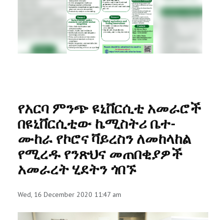
RESEARCH
REGISTRAR
JOURNALS
SYMPOSIA
የአርባ ምንጭ ዩኒቨርሲቲ አመራሮች
PARTNERSHIP
በዩኒቨርሲቲው ኬሚስትሪ ቤተ-
ሙከራ የኮሮና ቫይረስን ለመከላከል
የሚረዱ የንጽህና መጠበቂያዎች
አመራረት ሂደትን ጎበኙ
Wed, 16 December 2020 11:47 am