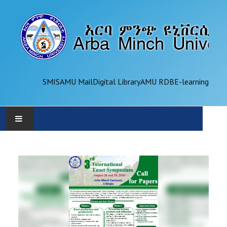
SMIS
AMU Mail
Digital Library
AMU RDB
E-learning
AMU
ADMINISTRATION
OFFICES
ACADEMICS