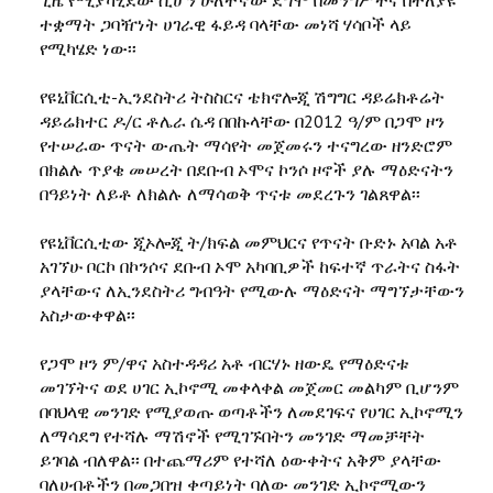
ተቋማት ጋባዥነት ሀገራዊ ፋይዳ ባላቸው መነሻ ሃሳቦች ላይ
የሚካሄድ ነው፡፡
የዩኒቨርሲቲ-ኢንደስትሪ ትስስርና ቴክኖሎጂ ሽግግር ዳይሬክቶሬት
ዳይሬክተር ዶ/ር ቶሌራ ሴዳ በበኩላቸው በ2012 ዓ/ም በጋሞ ዞን
የተሠራው ጥናት ውጤት ማሳየት መጀመሩን ተናግረው ዘንድሮም
በክልሉ ጥያቄ መሠረት በደቡብ ኦሞና ኮንሶ ዞኖች ያሉ ማዕድናትን
በዓይነት ለይቶ ለክልሉ ለማሳወቅ ጥናቱ መደረጉን ገልጸዋል፡፡
የዩኒቨርሲቲው ጂኦሎጂ ት/ክፍል መምህርና የጥናት ቡድኑ አባል አቶ
አገኘሁ ቦርኮ በኮንሶና ደቡብ ኦሞ አካባቢዎች ከፍተኛ ጥራትና ስፋት
ያላቸውና ለኢንደስትሪ ግብዓት የሚውሉ ማዕድናት ማግኘታቸውን
አስታውቀዋል፡፡
የጋሞ ዞን ም/ዋና አስተዳዳሪ አቶ ብርሃኑ ዘውዴ የማዕድናቱ
መገኘትና ወደ ሀገር ኢኮኖሚ መቀላቀል መጀመር መልካም ቢሆንም
በባህላዊ መንገድ የሚያወጡ ወጣቶችን ለመደገፍና የሀገር ኢኮኖሚን
ለማሳደግ የተሻሉ ማሽኖች የሚገኙበትን መንገድ ማመቻቸት
ይገባል ብለዋል፡፡ በተጨማሪም የተሻለ ዕውቀትና አቅም ያላቸው
ባለሀብቶችን በመጋበዝ ቀጣይነት ባለው መንገድ ኢኮኖሚውን