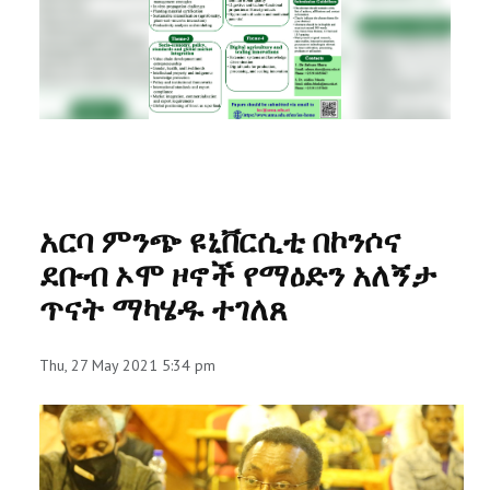
RESEARCH
REGISTRAR
JOURNALS
SYMPOSIA
አርባ ምንጭ ዩኒቨርሲቲ በኮንሶና
PARTNERSHIP
ደቡብ ኦሞ ዞኖች የማዕድን አለኝታ
ጥናት ማካሄዱ ተገለጸ
Thu, 27 May 2021 5:34 pm