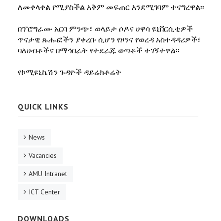
ለመቀላቀል የሚያስችል አቅም መፍጠር እንደሚገባም ተናግረዋል፡፡
በፕሮግራሙ አርባ ምንጭ፣ ወላይታ ሶዶና ሀዋሳ ዩኒቨርሲቲዎች
ጥናታዊ ጹሑፎችን ያቀረቡ ሲሆን የዞንና የወረዳ አስተዳዳሪዎች፣
ባለሀብቶችና በማኅበራት የተደራጁ ወጣቶች ተገኝተዋል፡፡
የኮሚዩኒኬሽን ጉዳዮች ዳይሬክቶሬት
QUICK LINKS
News
Vacancies
AMU Intranet
ICT Center
DOWNLOADS