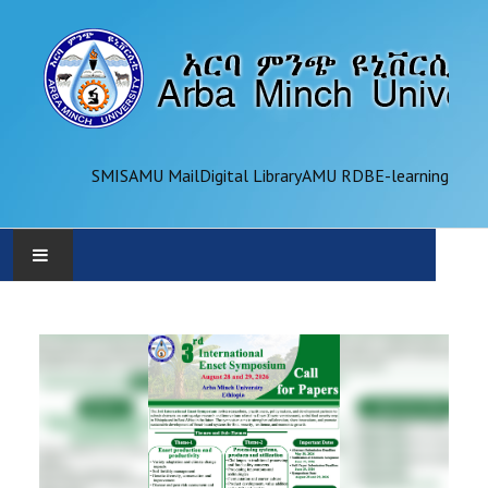
SMIS
AMU Mail
Digital Library
AMU RDB
E-learning
AMU
ADMINISTRATION
OFFICES
ACADEMICS