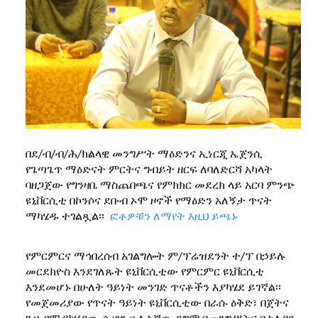
በደ/ብ/ብ/ሕ/ክልላዊ መንግሥት ማዕድንና ኢነርጂ ኤጀንሲ
የጌጣጌጥ ማዕድናት ምርትና ግብይት ዘርፍ ለባለድርሻ አካላት
ባዘጋጀው የግንዛቤ ማስጨበጫና የምክክር መደረክ ላይ አርባ ምንጭ
ዩኒቨርሲቲ በኮንሶና ደቡብ ኦሞ ዞኖች የማዕድን አለኝታ ጥናት
ማካሄዱ ተገልጿል፡፡
ፎቶዎቹን ለማየት እዚህ ይጫኑ
የምርምርና ማኅበረሰብ አገልግሎት ም/ፕሬዝደንት ተ/ፕ በኃይሉ
መርደክዮስ እንደገለጹት ዩኒቨርሲቲው የምርምር ዩኒቨርሲቲ
እንደመሆኑ በሁለት ዓይነት መንገድ ጥናቶችን እያካሄደ ይገኛል፡፡
የመጀመሪያው የጥናት ዓይነት ዩኒቨርሲቲው በራሱ ዕቅድ፣ በጀትና
ጊዜ የሚያካሂደው ሲሆን ሁለተኛው ደግሞ በመንግሥትና በተለያዩ