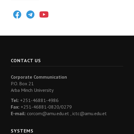
Facebook
Telegram
Youtube
CONTACT US
Corporate Communication
P.O. Box 21
Arba Minch University
Tel:
+251-46881-4986
Fax:
+251-46881-0820/0279
E-mail:
corcom@amu.edu.et ,
ictc@amu.edu.et
SYSTEMS