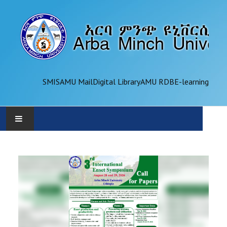
SMIS
AMU Mail
Digital Library
AMU RDB
E-learning
AMU
ADMINISTRATION
OFFICES
ACADEMICS