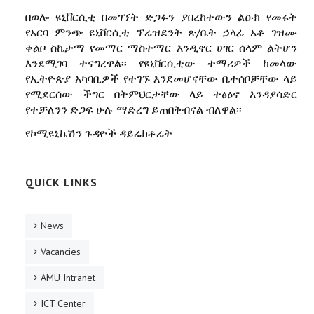
በወሎ ዩኒቨርሲቲ በመገኘት ድጋፉን ያበረከተውን ልዑክ የመሩት
የአርባ ምንጭ ዩኒቨርሲቲ ፕሬዝደንት ጽ/ቤት ኃላፊ አቶ ገዝሙ
ቀልቦ ስኬታማ የመማር ማስተማር እንዲኖር ሀገር ሰላም ልትሆን
እንደሚገባ ተናግረዋል፡፡ የዩኒቨርሲቲው ተማሪዎች ከመላው
የኢትዮጵያ አካባቢዎች የተገኙ እንደመሆናቸው ቤተሰቦቻቸው ላይ
የሚደርሰው ችግር በትምህርታቸው ላይ ተፅዕኖ እንዳያሳድር
የተቻለንን ድጋፍ ሁሉ ማድረግ ይጠበቅብናል ብለዋል፡፡
የኮሚዩኒኬሽን ጉዳዮች ዳይሬክቶሬት
QUICK LINKS
News
Vacancies
AMU Intranet
ICT Center