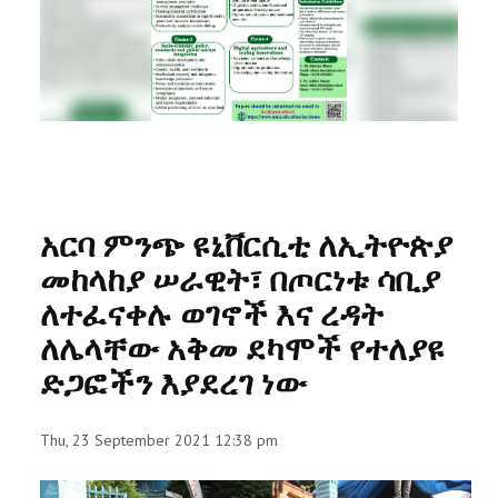
RESEARCH
REGISTRAR
JOURNALS
SYMPOSIA
አርባ ምንጭ ዩኒቨርሲቲ ለኢትዮጵያ
PARTNERSHIP
መከላከያ ሠራዊት፣ በጦርነቱ ሳቢያ
ለተፈናቀሉ ወገኖች እና ረዳት
ለሌላቸው አቅመ ደካሞች የተለያዩ
ድጋፎችን እያደረገ ነው
Thu, 23 September 2021 12:38 pm