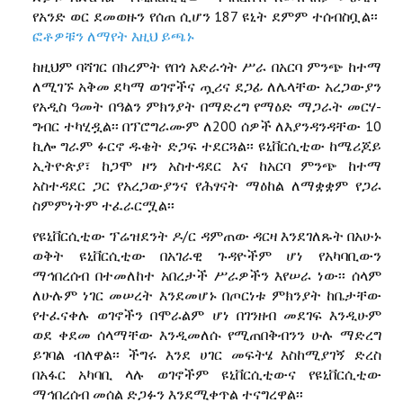
የአንድ ወር ደመወዙን የሰጠ ሲሆን 187 ዩኒት ደምም ተሰብስቧል፡፡
ፎቶዎቹን ለማየት እዚህ ይጫኑ
ከዚህም ባሻገር በክረምት የበጎ አድራጎት ሥራ በአርባ ምንጭ ከተማ
ለሚገኙ አቅመ ደካማ ወገኖችና ጧሪና ደጋፊ ለሌላቸው አረጋውያን
የአዲስ ዓመት በዓልን ምክንያት በማድረግ የማዕድ ማጋራት መርሃ-
ግብር ተካሂዷል፡፡ በፕሮግራሙም ለ200 ሰዎች ለእያንዳንዳቸው 10
ኪሎ ግራም ፉርኖ ዱቄት ድጋፍ ተደርጓል፡፡ ዩኒቨርሲቲው ከሜሪጆይ
ኢትዮጵያ፣ ከጋሞ ዞን አስተዳደር እና ከአርባ ምንጭ ከተማ
አስተዳደር ጋር የአረጋውያንና የሕፃናት ማዕከል ለማቋቋም የጋራ
ስምምነትም ተፈራርሟል፡፡
የዩኒቨርሲቲው ፕሬዝደንት ዶ/ር ዳምጠው ዳርዛ እንደገለጹት በአሁኑ
ወቅት ዩኒቨርሲቲው በአገራዊ ጉዳዮችም ሆነ የአካባቢውን
ማኅበረሰብ በተመለከተ አበረታች ሥራዎችን እየሠራ ነው፡፡ ሰላም
ለሁሉም ነገር መሠረት እንደመሆኑ በጦርነቱ ምክንያት ከቤታቸው
የተፈናቀሉ ወገኖችን በሞራልም ሆነ በገንዘብ መደገፍ እንዲሁም
ወደ ቀደመ ሰላማቸው እንዲመለሱ የሚጠበቅብንን ሁሉ ማድረግ
ይገባል ብለዋል፡፡ ችግሩ እንደ ሀገር መፍትሄ እስከሚያገኝ ድረስ
በአፋር አካባቢ ላሉ ወገኖችም ዩኒቨርሲቲውና የዩኒቨርሲቲው
ማኅበረሰብ መሰል ድጋፉን እንደሚቀጥል ተናግረዋል፡፡