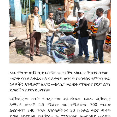
አርባ ምንጭ ዩኒቨርሲቲ በሰሜኑ የሀገራችን አካባቢዎች በተከሰተው
ጦርነት ሳቢያ ለተፈናቀሉና ለተጎዱ ወገኖች የቁሳቁስና የምግብ ጥሬ
ዕቃዎችን እንዲሁም ለአገር መከላከያ ሠራዊት የገንዘብና የደም ልገሳ
ድጋፎችን እያካሄደ ይገኛል፡፡
ዩኒቨርሲቲው ከቤት ንብረታቸው ተፈናቅለው በወሎ ዩኒቨርሲቲ
ለሚገኙ ወገኖች 1.5 ሚልየን ብር የሚያወጡ 700 የብርድ
ልብሶችን፣ 240 ጥንድ አንሶላዎችንና 50 ኩንታል ፉርኖ ዱቄት
ድጋፍ አድርጓል፡፡ የዩኒቨርሲቲው ማኅበረሰብ ለመከላከያ ሠራዊት