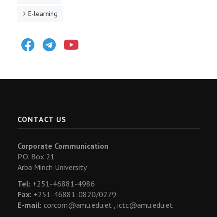
E-learning
Facebook
Telegram
Youtube
CONTACT US
Corporate Communication
P.O. Box 21
Arba Minch University
Tel:
+251-46881-4986
Fax:
+251-46881-0820/0279
E-mail:
corcom@amu.edu.et ,
ictc@amu.edu.et