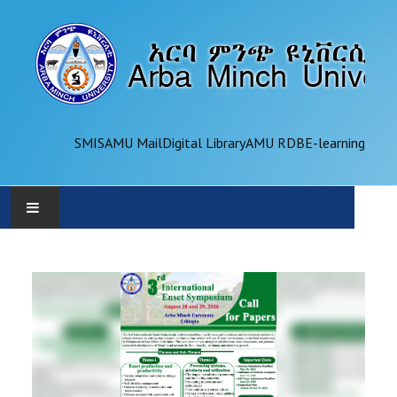
SMIS
AMU Mail
Digital Library
AMU RDB
E-learning
AMU
ADMINISTRATION
OFFICES
ACADEMICS