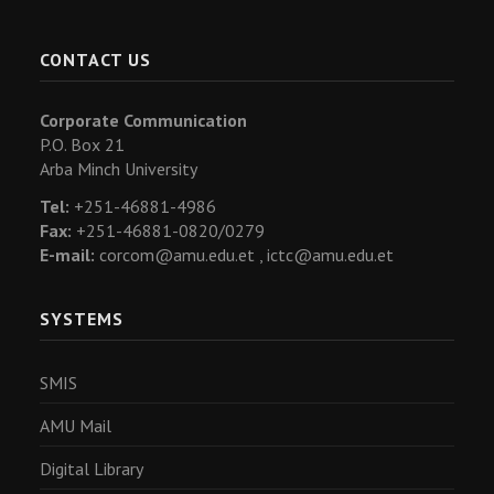
CONTACT US
Corporate Communication
P.O. Box 21
Arba Minch University
Tel:
+251-46881-4986
Fax:
+251-46881-0820/0279
E-mail:
corcom@amu.edu.et ,
ictc@amu.edu.et
SYSTEMS
SMIS
AMU Mail
Digital Library