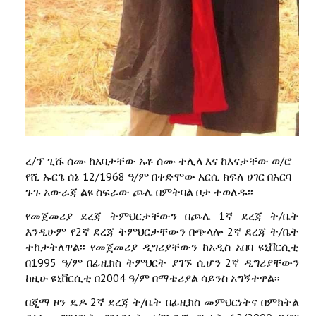
ረ/ፕ ጊሹ ሰሙ ከአባታቸው አቶ ሰሙ ተሊላ እና ከእናታቸው ወ/ሮ
የሺ ኡርጌ ሰኔ 12/1968 ዓ/ም በቀድሞው አርሲ ክፍለ ሀገር በአርባ
ጉጉ አውራጃ ልዩ ስፍራው ጮሌ በምትባል ቦታ ተወለዱ፡፡
የመጀመሪያ ደረጃ ትምህርታቸውን በጮሌ 1ኛ ደረጃ ት/ቤት
እንዲሁም የ2ኛ ደረጃ ትምህርታቸውን በጭላሎ 2ኛ ደረጃ ት/ቤት
ተከታትለዋል፡፡ የመጀመሪያ ዲግሪያቸውን ከአዲስ አበባ ዩኒቨርሲቲ
በ1995 ዓ/ም በፊዚክስ ትምህርት ያገኙ ሲሆን 2ኛ ዲግሪያቸውን
ከዚሁ ዩኒቨርሲቲ በ2004 ዓ/ም በማቴሪያል ሳይንስ አግኝተዋል፡፡
በጂማ ዞን ዴዶ 2ኛ ደረጃ ት/ቤት በፊዚክስ መምህርነትና በምክትል