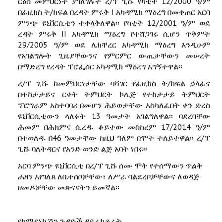
ርዕሰ መምህርነት ያገለገሉት ረ/ፕ ጊሹ የካቲት 12/2000 ዓ/ም
በፊዚክስ ት/ክፍል በረዳት ምሩቅ I አካዳሚክ ማዕረግ በመቀጠር አርባ
ምንጭ ዩኒቨርሲቲን ተቀላቅለዋል፡፡ የካቲት 12/2001 ዓ/ም ወደ
ረዳት ምሩቅ II አካዳሚክ ማዕረግ የተሸጋገሩ ሲሆን ጥቅምት
29/2005 ዓ/ም ወደ ሌክቸረር አካዳሚክ ማዕረግ እንዲሁም
የአገልግሎት ጊዜያቸውንና የምርምር ውጤታቸውን መሠረት
በማድረግ የረዳት ፕሮፌሰር አካዳሚክ ማዕረግ አግኝተዋል፡፡
ረ/ፕ ጊሹ ከመምህርነታቸው ባሻገር የፊዚክስ ት/ክፍል ኃላፊና
በተከታታይና ርቀት ትምህርት ኮሌጅ የተከታታይ ትምህርት
ፕሮግራም አስተባባሪ በመሆን ሕይወታቸው እስካለፈበት ቀን ድረስ
ዩኒቨርሲቲውን ላለፉት 13 ዓመታት አገልግለዋል፡፡ ባደረባቸው
ሕመም በሕክምና ሲረዱ ቆይተው መስከረም 17/2014 ዓ/ም
በተወለዱ በ46 ዓመታቸው ከዚህ ዓለም በሞት ተለይተዋል፡፡ ረ/ፕ
ጊሹ ባለትዳርና የአንድ ወንድ ልጅ አባት ነበሩ፡፡
አርባ ምንጭ ዩኒቨርሲቲ በረ/ፕ ጊሹ ሰሙ ሞት የተሰማውን ጥልቅ
ሐዘን እየገለጸ ለቤተሰቦቻቸው፣ ለሥራ ባልደረቦቻቸውና ለወዳጅ
ዘመዶቻቸው መጽናናትን ይመኛል፡፡
የኮሚዩኒኬሽን ጉዳዮች ዳይሬክቶሬት