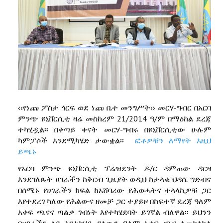
‹‹የነጩ ፖስታ ጎርፍ ወደ ነጩ ቤተ መንግሥት›› መርሃ-ግብር በአርባ
ምንጭ ዩኒቨርሲቲ ዛሬ መስከረም 21/2014 ዓ/ም በማዕከል ደረጃ
ተካሂዷል፡፡ በቀጣይ ቀናት መርሃ-ግብሩ በዩኒቨርሲቲው ሁሉም
ካምፓሶች እንደሚካሄድ ታውቋል፡፡
ፎቶዎቹን ለማየት እዚህ
ይጫኑ
የአርባ ምንጭ ዩኒቨርሲቲ ፕሬዝደንት ዶ/ር ዳምጠው ዳርዛ
እንደገለጹት ሀገራችን ከቅርብ ጊዜያት ወዲህ ከታላቁ ህዳሴ ግድብና
በሰሜኑ የሀገራችን ክፍል ከአሸባሪው የሕወሓትና ተላላኪዎቹ ጋር
እየተደረገ ካለው የሕልውና ዘመቻ ጋር ተያይዞ በከፍተኛ ደረጃ ዓለም
አቀፍ ጫናና ጣልቃ ገብነት እየተካሄደባት ይገኛል ብለዋል፡፡ ይህንን
በሀገራችን ላይ እየተካሄደ ያለውን ዓለም አቀፍ ጫና ለመከላከል