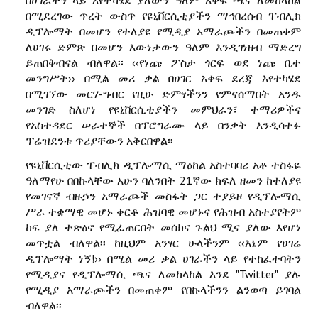
በሚደረገው ጥረት ውስጥ የዩኒቨርሲቲያችን ማኅበረሰብ ፐብሊክ
ዲፕሎማት በመሆን የተለያዩ የሚዲያ አማራጮችን በመጠቀም
ለሀገሩ ድምጽ በመሆን እውነታውን ዓለም እንዲገነዘብ ማድረግ
ይጠበቅብናል ብለዋል፡፡ ‹‹የነጩ ፖስታ ጎርፍ ወደ ነጩ ቤተ
መንግሥት›› በሚል መሪ ቃል በሀገር አቀፍ ደረጃ እየተካሄደ
በሚገኘው መርሃ-ግብር የዚሁ ድምፃችንን የምናሰማበት አንዱ
መንገድ ስለሆነ የዩኒቨርሲቲያችን መምህራን፣ ተማሪዎችና
የአስተዳደር ሠራተኞች በፕሮግራሙ ላይ በንቃት እንዲሳተፉ
ፕሬዝደንቱ ጥሪያቸውን አቅርበዋል፡፡
የዩኒቨርሲቲው ፐብሊክ ዲፕሎማሲ ማዕከል አስተባባሪ አቶ ተስፋዬ
ዓለማየሁ በበኩላቸው አሁን ባለንበት 21ኛው ክፍለ ዘመን ከተለያዩ
የመገናኛ ብዙኃን አማራጮች መስፋት ጋር ተያይዞ የዲፕሎማሲ
ሥራ ተቋማዊ መሆኑ ቀርቶ ሕዝባዊ መሆኑና የሕዝብ አስተያየትም
ከፍ ያለ ተጽዕኖ የሚፈጠርበት መሰክና ጉልህ ሚና ያለው እየሆነ
መጥቷል ብለዋል፡፡ ከዚህም አንፃር ሁላችንም ‹‹እኔም የሀገሬ
ዲፕሎማት ነኝ!›› በሚል መሪ ቃል ሀገራችን ላይ የተከፈተባትን
የሚዲያና የዲፕሎማሲ ጫና ለመከላከል እንደ "Twitter" ያሉ
የሚዲያ አማራጮችን በመጠቀም የበኩላችንን ልንወጣ ይገባል
ብለዋል፡፡