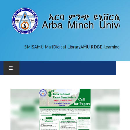
SMIS
AMU Mail
Digital Library
AMU RDB
E-learning
AMU
ADMINISTRATION
OFFICES
ACADEMICS