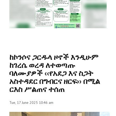
RESEARCH
REGISTRAR
JOURNALS
SYMPOSIA
ከኮንሶና ጋርዱላ ዞኖች እንዲሁም
PARTNERSHIP
ከገረሴ ወረዳ ለተወጣጡ
ባለሙያዎች ‹‹የአደጋ እና ስጋት
አስተዳደር በግብርና ዘርፍ›› በሚል
ርእስ ሥልጠና ተሰጠ
Tue, 17 June 2025 10:46 am