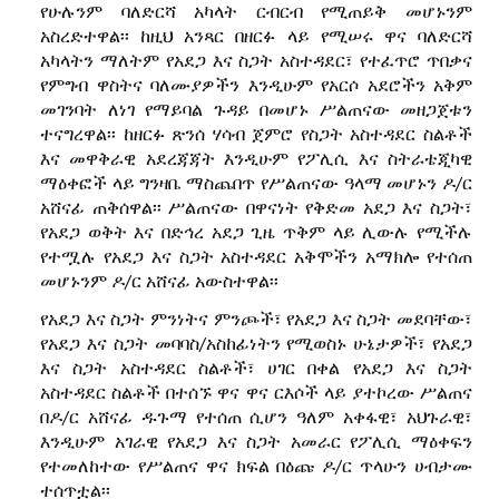
የሁሉንም ባለድርሻ አካላት ርብርብ የሚጠይቅ መሆኑንም
አስረድተዋል፡፡ ከዚህ አንጻር በዘርፉ ላይ የሚሠሩ ዋና ባለድርሻ
አካላትን ማለትም የአደጋ እና ስጋት አስተዳደር፣ የተፈጥሮ ጥበቃና
የምግብ ዋስትና ባለሙያዎችን እንዲሁም የአርሶ አደሮችን አቅም
መገንባት ለነገ የማይባል ጉዳይ በመሆኑ ሥልጠናው መዘጋጀቱን
ተናግረዋል፡፡ ከዘርፉ ጽንሰ ሃሳብ ጀምሮ የስጋት አስተዳደር ስልቶች
እና መዋቅራዊ አደረጃጃት እንዲሁም የፖሊሲ እና ስትራቴጂካዊ
ማዕቀፎች ላይ ግንዛቤ ማስጨበጥ የሥልጠናው ዓላማ መሆኑን ዶ/ር
አሸናፊ ጠቅሰዋል፡፡ ሥልጠናው በዋናነት የቅድመ አደጋ እና ስጋት፣
የአደጋ ወቅት እና በድኅረ አደጋ ጊዜ ጥቅም ላይ ሊውሉ የሚችሉ
የተሟሉ የአደጋ እና ስጋት አስተዳደር አቅሞችን አማክሎ የተሰጠ
መሆኑንም ዶ/ር አሸናፊ አውስተዋል፡፡
የአደጋ እና ስጋት ምንነትና ምንጮች፣ የአደጋ እና ስጋት መደባቸው፣
የአደጋ እና ስጋት መባባስ/አስከፊነትን የሚወስኑ ሁኔታዎች፣ የአደጋ
እና ስጋት አስተዳደር ስልቶች፣ ሀገር በቀል የአደጋ እና ስጋት
አስተዳደር ስልቶች በተሰኙ ዋና ዋና ርእሶች ላይ ያተኮረው ሥልጠና
በዶ/ር አሸናፊ ዱጉማ የተሰጠ ሲሆን ዓለም አቀፋዊ፣ አህጉራዊ፣
እንዲሁም አገራዊ የአደጋ እና ስጋት አመራር የፖሊሲ ማዕቀፍን
የተመለከተው የሥልጠና ዋና ክፍል በዕጩ ዶ/ር ጥላሁን ሀብታሙ
ተሰጥቷል፡፡