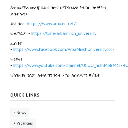
ለተጨማሪ መረጃ በድረ-ገጽና በማኅበራዊ ትስስር ገጾቻችን
ይከተሉን፡-
ድረ-ገጽ -
https://www.amu.edu.et/
ቴሌግራም -
https://t.me/arbaminch_university
ፌስቡክ
-
https://www.facebook.com/ArbaMinchUniversityccd/
ዩቲዩብ
-
https://www.youtube.com/channel/UCOO_nclhMo8M3r74
የሕዝብና ዓለም አቀፍ ግንኙነት ሥራ አስፈጻሚ ጽ/ቤት
QUICK LINKS
News
Vacancies