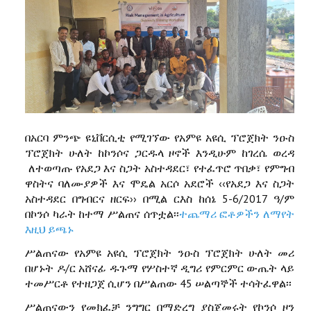
በአርባ ምንጭ ዩኒቨርሲቲ የሚገኘው የአምዩ አዩሲ ፕሮጀክት ንዑስ
ፕሮጀክት ሁለት ከኮንሶና ጋርዱላ ዞኖች እንዲሁም ከገረሴ ወረዳ
ለተወጣጡ የአደጋ እና ስጋት አስተዳደር፣ የተፈጥሮ ጥበቃ፣ የምግብ
ዋስትና ባለሙያዎች እና ሞዴል አርሶ አደሮች ‹‹የአደጋ እና ስጋት
አስተዳደር በግብርና ዘርፍ›› በሚል ርእስ ከሰኔ 5-6/2017 ዓ/ም
በኮንሶ ካራት ከተማ ሥልጠና ሰጥቷል፡፡
ተጨማሪ ፎቶዎችን ለማየት
እዚህ ይጫኑ
ሥልጠናው የአምዩ አዩሲ ፕሮጀክት ንዑስ ፕሮጀክት ሁለት መሪ
በሆኑት ዶ/ር አሸናፊ ዱጉማ የሦስተኛ ዲግሪ የምርምር ውጤት ላይ
ተመሥርቶ የተዘጋጀ ሲሆን በሥልጠው 45 ሠልጣኞች ተሳትፈዋል፡፡
ሥልጠናውን የመክፈቻ ንግግር በማድረግ ያስጀመሩት የኮንሶ ዞን