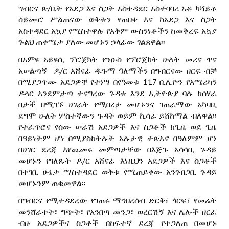
ግብርና ጽ/ቤት የአደጋ እና ስጋት አስተዳደር አስተባባሪ አቶ ካሻይቶ
ሰይሙሮ ሥልጠናው ወቅቱን የጠበቀ እና ከአደጋ እና ስጋት
አስተዳደር አኳያ የሚስተዋሉ የአቅም ውስንነቶችን ከመቅረፍ አኳያ
ጉልህ ጠቀሜታ ያለው መሆኑን ኃላፊው ገልጸዋል፡፡
በአምዩ አይዩሲ ፕሮጀክት የንዑስ የፕሮጀክት ሁለት መሪና ዋና
አሠልጣኝ ዶ/ር አሸናፊ ዱጉማ ዓለማችን በግብርናው ዘርፍ ብቻ
በሚያጋጥሙ አደጋዎቸ የተነሣ በየዓመቱ 117 ቢሊዮን የአሜሪካን
ዶላር እንደምታጣ ተናግረው ጉዳቱ እንደ ኢትዮጵያ ባሉ ከሰሃራ
በታች በሚገኙ ሀገራት የሚበረታ መሆኑንና ገጠራማው አካባቢ
ደግሞ ሁለት ሦስተኛውን ጉዳት ወይም ኪሳራ ይሸከማል ብለዋል፡፡
የተፈጥሮና የሰው ሠራሽ አደጋዎች እና ስጋቶች ከጊዜ ወደ ጊዜ
በዓይነትም ሆነ በሚያስከትሉት አሉታዊ ተጽእኖ በዓለምም ሆነ
በሀገር ደረጃ እየጨመሩ መምጣታቸው በእጅጉ አሳሳቢ ጉዳይ
መሆኑን የገለጹት ዶ/ር አሸናፊ እነዚህን አደጋዎች እና ስጋቶች
በተገቢ ሁኔታ ማስተዳደር ወቅቱ የሚጠይቀው አንገብጋቢ ጉዳይ
መሆኑንም ጠቁመዋል፡፡
በግብርና የሚተዳደረው የገጠሩ ማኅበረሰብ ድርቅ፣ ጎርፍ፣ የመሬት
መንሸራተት፣ ግጭት፣ የአንበጣ መንጋ፣ ወረርሽኝ እና ሌሎች ዘርፈ
ብዙ አደጋዎችና ስጋቶች በከፍተኛ ደረጃ የተጋለጠ በመሆኑ