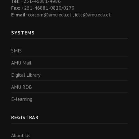
Tel:
+251-46881-4986
Fax:
+251-46881-0820/0279
E-mail:
corcom@amu.edu.et ,
ictc@amu.edu.et
SYSTEMS
SMIS
AMU Mail
Digital Library
AMU RDB
E-learning
REGISTRAR
About Us