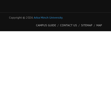
Copyright © 2026
Arba Minch University
.
CAMPUS GUIDE
CONTACT US
SITEMAP
MAP