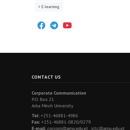
E-learning
Facebook
Telegram
Youtube
CONTACT US
Corporate Communication
P.O. Box 21
Arba Minch University
Tel:
+251-46881-4986
Fax:
+251-46881-0820/0279
E-mail:
corcom@amu.edu.et ,
ictc@amu.edu.et