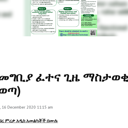
መግቢያ ፈተና ጊዜ ማስታወቂ
ወጣ)
, 16 December 2020 11:15 am
ህረ ምረቃ አዲስ አመልካቾች በሙሉ