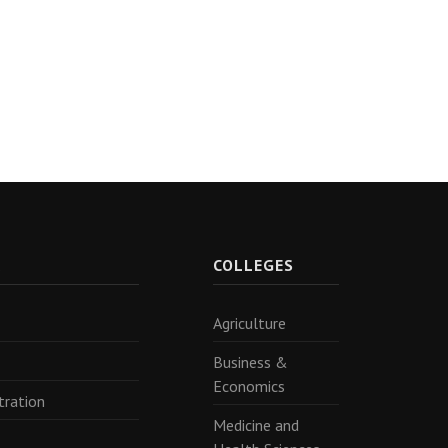
R
COLLEGES
Agriculture
Business &
Economics
tration
Medicine and