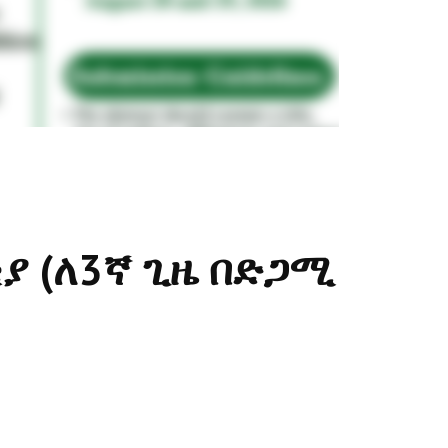
ያ (ለ3ኛ ጊዜ በድጋሚ