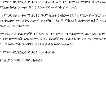
ርባ ምንጭ ዩኒቨርሲቲ ድህረ ምረቃ ት/ቤት ለ2013 ዓ/ም የትምህርት ዘመን በ
ያሟሉ አዲስ አመልካቾችን እየመዘገባ መቆየቱ ይታወቃል፡፡
ከረም 30 ዕለተ ቅዳሜ 2013 ዓ/ም ሊሰጥ የነበረው የድኅረ ምረቃ የመግቢያ 
ቄ በቀረበው መሠረትና ሌሎች ተያያዥ ጉዳዮች ምክንያት ፈተናው ለ3ኛ ጊዜ ለጥ
ርታ ጋር እንገልፃለን፡፡
ህም መሠረት ተፈታኞች በተጠቀሰው ቀን የግብርና፣ የሕክምናና ጤና እንዲሁም 
ና ዓባያ ካምፓሶች እንዲሁም በቀሩት ዘርፎች የምትፈተኑ በዋናው ግቢ የድኅረ ም
ፈተኛ አዳራሾች በመገኘት እንድትፈተኑ እናሳውቃለን፡፡
ርባ ምንጭ ዩኒቨርሲቲ ድህረ ምረቃ ት/ቤት
ሚዩኒኬሽን ጉዳዮች ዳይሬክቶሬት