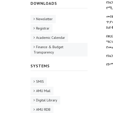
የአ
DOWNLOADS
የሚ
መስ
Newsletter
ጥያ
ከይቅ
Registrar
በዚ
Academic Calendar
ሣር
የመ
Finance & Budget
Transparency
የአ
የኮ
SYSTEMS
SMIS
AMU Mail
Digital Library
AMU RDB