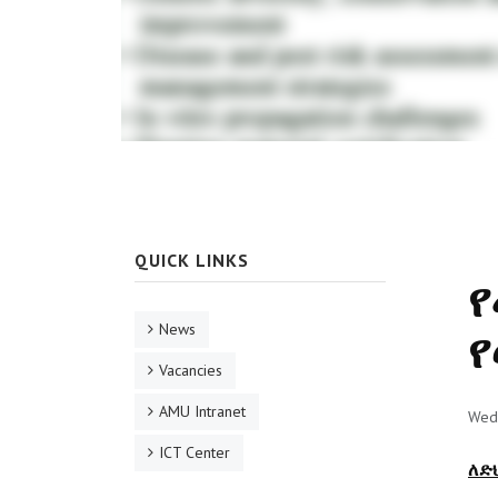
QUICK LINKS
የ
News
የ
Vacancies
AMU Intranet
Wed
ICT Center
ለድ