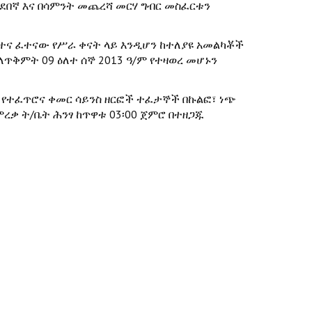
መደበኛ እና በሳምንት መጨረሻ መርሃ ግብር መስፈርቱን
ፈተና ፈተናው የሥራ ቀናት ላይ እንዲሆን ከተለያዩ አመልካቾች
ቅምት 09 ዕለተ ሰኞ 2013 ዓ/ም የተዛወረ መሆኑን
የተፈጥሮና ቀመር ሳይንስ ዘርፎች ተፈታኞች በኩልፎ፣ ነጭ
ረቃ ት/ቤት ሕንፃ ከጥዋቱ 03፡00 ጀምሮ በተዘጋጁ