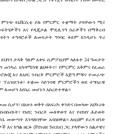
ምንጭ
ዩኒቨርሲቲ
ያሉ
የምርምር
ተቋማት
ያላቸውን
ሚና
መፍትሄዎችን
እና
የዲጂታል
ሞዴሊንግ
ስራዎችን
በማቅረብ
ዩትን
ተግዳሮቶች
ለመፍታት
ግንባር
ቀደም
እንዲሆኑ
ጥሪ
ይህንን
ታላቅ
ዓለም
አቀፍ
ሲምፖዚየም
ላለፉት
24
ዓመታት
ን
ጠንካራ
አካዳሚካዊ
ልህቀትና፣
የምርምር
አቅምና
የፈጠራ
ድሮሎጂ
እና
ለአየር
ንብረት
ምርምሮች
እጅግ
ምቹና
ተመራጭ
ት
ፕሬዝደንቱ፣
ተቋሙ
ሳይንሳዊ
ምርምሮችን
ወደ
ተግባራዊ
ም
ለመሆን
እየሰራ
መሆኑን
አስረድተዋል።
መጡ
ሲሆን፣
በአሁኑ
ወቅት
በአፍሪካ
ቀንድና
በመላው
አህጉሪቱ
ስብስብነት፣
የአየር
ንብረት
መለዋወጥ
እና
የብዝሃ
ሕይወት
ይቤ
መውጣት
እንዳለባቸው
አሳስበዋል።
ለዚህም
ይረዳ
ዘንድ
ዎች
እና
ከግል
ዘርፉ
(Private Sector)
ጋር
ያላቸውን
ስልታዊና