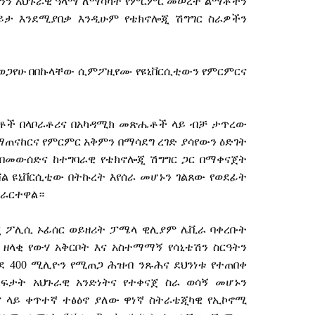
ንን
አህጉራዊ
ዓላማ
ለማሳካት
የምርምር
መሠረተ
ልማቶችን
ይታ
እንደሚያበቃ
እንዲሁም
የቴክኖሎጂ
ሽግግር
ስራዎችን
ወጋየሁ
በበኩላቸው
ሲምፖዚየሙ
የዩኒቨርሲቲውን
የምርምርና
ቶች
በላቦራቶሪና
በአካዳሚክ
መጽሔቶች
ላይ
ብቻ
ታጥረው
ማጠናከርና
የምርምር
አቅምን
በማሳደግ
ረገድ
ያሳየውን
ዕድገት
በመውሰድና
ከተግባራዊ
የቴክኖሎጂ
ሽግግር
ጋር
በማቀናጀት
ሻል
ዩኒቨርሲቲው
በትኩረት
እየሰራ
መሆኑን
ገልጸው
የወደፊት
ራርተዋል።
ጂ
ፖሊሲ
ኦፊሰር
ወይዘሪት
ፓሜላ
ዊሊያም
ሌቪራ
ባቀረቡት
ዘላቂ
የውሃ
አቅርቦት
እና
አስተማማኝ
የሳኒቴሽን
ስርዓትን
ደ
400
ሚሊዮን
የሚጠጋ
ሕዝብ
ንጹሕና
ደህንነቱ
የተጠበቀ
መፍታት
አህጉራዊ
አንድነትና
የተቀናጀ
ስራ
ወሳኝ
መሆኑን
ና
ላይ
ቀጥተኛ
ተፅዕኖ
ያለው
ዋነኛ
ስትራቴጂካዊ
የኢኮኖሚ