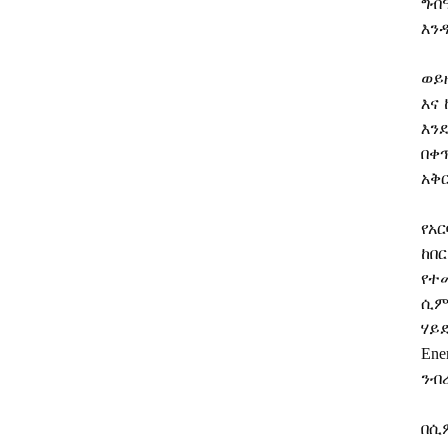
ግብ
እን
ወይ
እና
እን
በቀ
አቅ
የአር
ከበ
የተ
ሲም
ሃይ
Ene
ንብ
በሲ