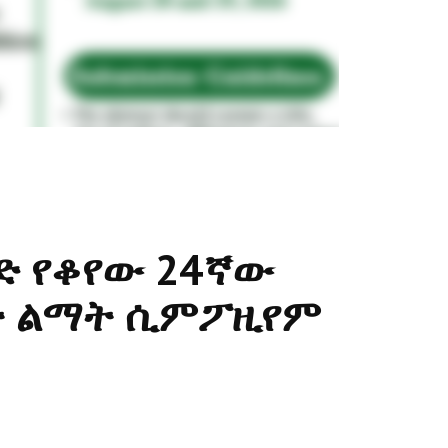
ድ የቆየው 24ኛው
ብት ልማት ሲምፖዚየም