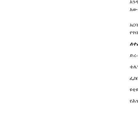
እን
እው
አር
የጥ
ለተ
ድረ-
ቴሌ
ፌስ
ዩቲዩ
የሕ