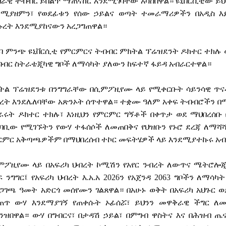
ባራዊ
ትብብር
ይበልጥ
ማጠናከር
እንደሚገባቸው
አሳስበዋል።
ዩኒቨርሲቲው
ይህ
ደሚያዘምን፣
የወደፊቱን
የሰው
ኃይልና
ወጣት
ተመራማሪዎችን
በአዲስ
እ
ኩረት
እንደሚያከናውን
አረጋግጠዋል።
ባ
ምንጭ
ዩኒቨርሲቲ
የምርምርና
ትብብር
ምክትል
ፕሬዝደንት
ዶክተር
ተክሉ
ብብር
ስትራቴጂካዊ
ግቦች
ለማሳካት
ያለውን
ከፍተኛ
ፋይዳ
አብራርተዋል።
ትል
ፕሬዝደንቱ
በንግግራቸው
በሲምፖዚየሙ
ላይ
የሚቀርቡት
ሳይንሳዊ
ጥና
ረት
እንደሌለባቸው
አጽንኦት
ሰጥተዋል።
ተቋሙ
ዓለም
አቀፍ
ትብብሮችን
በ
ራሩት
ዶክተር
ተክሉ፣
እነዚህን
የምርምር
ግኝቶች
በቀጥታ
ወደ
ማህበረሰቡ
ካባቢው
የሚገኙትን
የውሃ
ተፋሰሶች
ለመጠበቅና
የህዝቡን
የኑሮ
ደረጃ
ለማሻ
ርምር
አቅጣጫዎችም
በማህበረሰብ
ተኮር
መፍትሄዎች
ላይ
እንደሚያተኩሩ
አብ
ምፖዚየሙ
ላይ
በአፍሪካ
ህብረት
ኮሚሽን
የአየር
ንብረት
ለውጥና
ሜትሮሎ
ፍ
ንግግር፤
የአፍሪካ
ህብረት
እ
.
አ
.
አ
2026
ን
የአጀንዳ
2063
ግቦችን
ለማሳካት
ጋገጫ
ዓመት
አድርጎ
መሰየሙን
ገልጸዋል።
በአሁኑ
ወቅት
በአፍሪካ
አህጉር
ወ
ጠጥ
ውሃ
እንደማያገኝ
የጠቀሱት
ኦፊሰሯ፣
ይህንን
መዋቅራዊ
ችግር
ለ
ገንዝበዋል።
ውሃ
በግብርና፣
በታዳሽ
ኃይል፣
በምግብ
ዋስትና
እና
በሕዝብ
ጤ