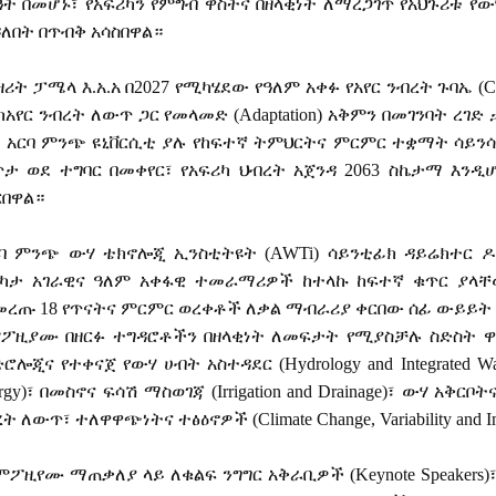
ዓት
በመሆኑ፣
የአፍሪካን
የምግብ
ዋስትና
በዘላቂነት
ለማረጋገጥ
የአህጉሪቱ
የው
ዳለበት
በጥብቅ
አሳስበዋል።
ዘሪት
ፓሜላ
እ
.
አ
.
አ
በ
2027
የሚካሄደው
የዓለም
አቀፉ
የአየር
ንብረት
ጉባኤ
(C
ከአየር
ንብረት
ለውጥ
ጋር
የመላመድ
(Adaptation)
አቅምን
በመገንባት
ረገድ
ደ
አርባ
ምንጭ
ዩኒቨርሲቲ
ያሉ
የከፍተኛ
ትምህርትና
ምርምር
ተቋማት
ሳይን
ጥታ
ወደ
ተግባር
በመቀየር፣
የአፍሪካ
ህብረት
አጀንዳ
2063
ስኬታማ
እንዲ
ርበዋል።
ባ
ምንጭ
ውሃ
ቴክኖሎጂ
ኢንስቲትዩት
(AWTi)
ሳይንቲፊክ
ዳይሬክተር
ዶ
ርካታ
አገራዊና
ዓለም
አቀፋዊ
ተመራማሪዎች
ከተላኩ
ከፍተኛ
ቁጥር
ያላቸ
መረጡ
18
የጥናትና
ምርምር
ወረቀቶች
ለቃል
ማብራሪያ
ቀርበው
ሰፊ
ውይይት
ፖዚያሙ
በዘርፉ
ተግዳሮቶችን
በዘላቂነት
ለመፍታት
የሚያስቻሉ
ስድስት
ዋ
ድሮሎጂና
የተቀናጀ
የውሃ
ሀብት
አስተዳደር
(Hydrology and Integrated W
rgy)
፣
በመስኖና
ፍሳሽ
ማስወገጃ
(Irrigation and Drainage)
፣
ውሃ
አቅርቦት
ረት
ለውጥ፣
ተለዋዋጭነትና
ተፅዕኖዎች
(Climate Change, Variability and 
ምፖዚየሙ
ማጠቃለያ
ላይ
ለቁልፍ
ንግግር
አቅራቢዎች
(Keynote Speakers)