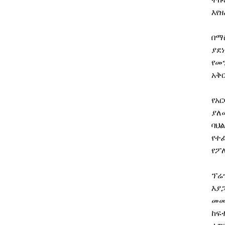
እየዘ
በማ
ያደ
የመ
አቅ
የአር
ያለ
ባህል
የተ
የፖ
ፕሬ
እያ
መመ
ከፍ