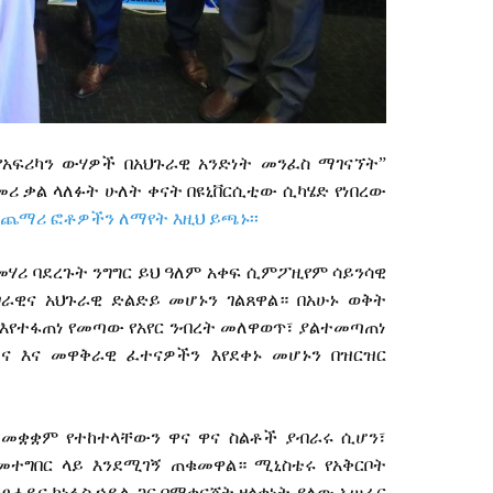
የአፍሪካን
ውሃዎች
በአህጉራዊ
አንድነት
መንፈስ
ማገናኘት
”
መሪ
ቃል
ላለፉት
ሁለት
ቀናት
በዩኒቨርሲቲው
ሲካሄድ
የነበረው
ጨማሪ ፎቶዎችን ለማየት እዚህ ይጫኑ፡፡
መሃሪ
ባደረጉት
ንግግር
ይህ
ዓለም
አቀፍ
ሲምፖዚየም
ሳይንሳዊ
ገራዊና
አህጉራዊ
ድልድይ
መሆኑን
ገልጸዋል።
በአሁኑ
ወቅት
እየተፋጠነ
የመጣው
የአየር
ንብረት
መለዋወጥ፣
ያልተመጣጠነ
ና
እና
መዋቅራዊ
ፈተናዎችን
እየደቀኑ
መሆኑን
በዝርዝር
ለመቋቋም
የተከተላቸውን
ዋና
ዋና
ስልቶች
ያብራሩ
ሲሆን፣
መተግበር
ላይ
እንደሚገኝ
ጠቁመዋል።
ሚኒስቴሩ
የአቅርቦት
ከፀሐይና
ከነፋስ
ኃይል
ጋር
በማቀናጀት
ዘላቂነት
ያለው
አሠራር