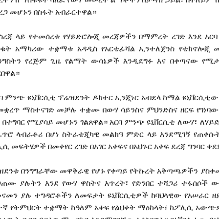
ረጋ
መሆኑን
በስፋት
አብራርተዋል።
ስረጃ
ላይ
የተመሰረቱ
የሃይድሮሎጂ
መረጃዎችን
በማምረት
ረገድ
እንደ
አርባ
ነቁት
አማካሪው
ተቋማቱ
አዳዲስ
የአርቴፊሻል
ኢንተለጀንስ
የቴክኖሎጂ
ንግስትን
የረጅም
ጊዜ
የልማት
ውሳኔዎች
እንዲደግፉ
እና
በቀጣናው
የሚታ
ርበዋል።
ባ
ምንጭ
ዩኒቨርሲቲ
ፕሬዝደንት
ዶክተር
ኢንጂነር
አብደላ
ከማል
ዩኒቨርሲቲው
መቋረጥ
ማስተናገድ
መቻሉ
ተቋሙ
በውሃ
ሳይንስና
ምህንድስና
ዘርፍ
የገነባው
በተግባር
የሚያሳይ
መሆኑን
ገልጸዋል።
አርባ
ምንጭ
ዩኒቨርሲቲ
ለውሃ፣
ለሃይ
ፈጥሮ
ላብራቶሪ
በሆነ
ስትራቴጂካዊ
መልክዓ
ምድር
ላይ
እንደሚገኝ
የጠቀሱ
ሊሲ
መፍትሄዎች
በመቀየር
ረገድ
በአገር
አቀፍና
በአህጉር
አቀፍ
ደረጃ
ግንባር
ቀደ
ዝደንቱ
በንግግራቸው
መዋቅራዊ
የሆኑ
የቀጣይ
የትኩረት
አቅጣጫዎችን
ያስቀ
ጋጠሙ
ያሉትን
እንደ
የውሃ
ዋስትና
እጥረት፣
የድንበር
ተሻጋሪ
ተፋሰሶች
ው
ናመን
ያሉ
ተግዳሮቶችን
ለመፍታት
ዩኒቨርሲቲዎች
ከባህላዊው
የአሠራር
ዘ
ተኛ
የትምህርት
ተቋማት
ከዓለም
አቀፍ
የልህቀት
ማዕከላት፣
ከፖሊሲ
አውጭ