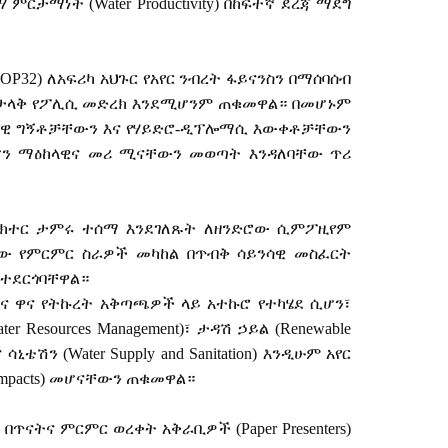
ሃ
ምርታማነት
(Water Productivity)
በከፍተኛ
ደረጃ
ማደግ
OP32)
ለአፍሪካ
አህጉር
የአየር
ንብረት
ፋይናንስን
በማሰባሰብ
ታላቅ
የፖሊሲ
መድረክ
እንደሚሆንም
ጠቁመዋል።
በመሆኑም
ሳዊ
ግኝቶቻቸውን
እና
የሃይድሮ
-
ዲፕሎማሲ
እውቀቶቻቸውን
ሆን
ማዕከላዊና
መሪ
ሚናቸውን
መወጣት
እንዳለባቸው
ጥሪ
ክተር
ታምሩ
ተሰማ
እንደገለጹት
ለዘንድሮው
ሲምፖዚየም
ው
የምርምር
ስራዎች
መካከል
በጥብቅ
ሳይንሳዊ
መስፈርት
ተደርጎባቸዋል።
ና
ዋና
የትኩረት
አቅጣጫዎች
ላይ
አተኩሮ
የተካሄደ
ሲሆን፣
ater Resources Management)
፣
ታዳሽ
ኃይል
(Renewable
ና
ሳኒቴሽን
(Water Supply and Sanitation)
እንዲሁም
አየር
Impacts)
መሆናቸውን
ጠቁመዋል።
፣
በጥናትና
ምርምር
ወረቀት
አቅራቢዎች
(Paper Presenters)