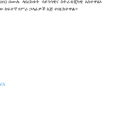
tors)
በሙሉ
ላበረከቱት
ሳይንሳዊና
ስትራቴጂካዊ
አስተዋፅኦ
ቲው
ከፍተኛ
የሥራ
ኃላፊዎች
እጅ
ተበርክተዋል።
lVA