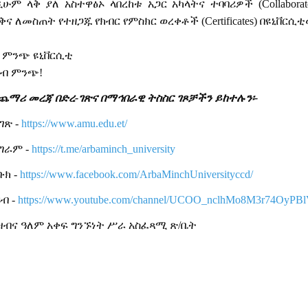
ዲሁም
ላቅ
ያለ
አስተዋፅኦ
ላበረከቱ
አጋር
አካላትና
ተባባሪዎች
(Collabora
ቅና
ለመስጠት
የተዘጋጁ
የክብር
የምስክር
ወረቀቶች
(Certificates)
በዩኒቨርሲ
ባ ምንጭ ዩኒቨርሲቲ
በብ ምንጭ!
ጨማሪ መረጃ በድረ-ገጽና በማኅበራዊ ትስስር ገጾቻችን ይከተሉን፡-
ገጽ -
https://www.amu.edu.et/
ግራም -
https://t.me/arbaminch_university
ቡክ -
https://www.facebook.com/ArbaMinchUniversityccd/
ብ -
https://www.youtube.com/channel/UCOO_nclhMo8M3r74OyPB
ዝብና ዓለም አቀፍ ግንኙነት ሥራ አስፈጻሚ ጽ/ቤት