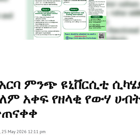
አርባ ምንጭ ዩኒቨርሲቲ ሲካሄ
ለም አቀፍ የዘላቂ የውሃ ሀ
ተጠናቀቀ
, 25 May 2026 12:11 pm