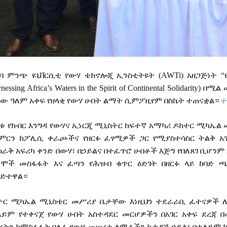
ባ
ምንጭ
ዩኒቨርሲቲ
የውሃ
ቴክኖሎጂ
ኢንስቲትዩት
(AWTi)
አዘጋጅነት
“
nessing Africa’s Waters in the Spirit of Continental Solidarity)
በሚል
ኛው
ዓለም
አቀፍ
የዘላቂ
የውሃ
ሀብት
ልማት
ሲምፖዚየም
በስኬት
ተጠናቋል።
ተ
ለቱ
የክብር
እንግዳ
የውሃና
ኢነርጂ
ሚኒስትር
ከፍተኛ
አማካሪ
ዶክተር
ሚካኤል
ምርን
ከፖሊሲ
ቀራጮችና
የዘርፉ
ፈፃሚዎች
ጋር
የሚያስተሳስር
ትልቅ
አ
ስራቅ
አፍሪካ
ቀንድ
በውሃ፣
በኃይልና
በተፈጥሮ
ሀብቶች
እጅግ
የበለጸገ
ቢሆንም
ተሞች
መስፋፋት
እና
ፈጣን
የሕዝብ
ቁጥር
ዕድገት
በዘርፉ
ላይ
ከባድ
ጫ
ረድተዋል።
ተር
ሚካኤል
ሚኒስቴር
መሥሪያ
ቤታቸው
እነዚህን
ተደራራቢ
ፈተናዎች
ለይም
የተቀናጀ
የውሃ
ሀብት
አስተዳደር
መርሆዎችን
በአገር
አቀፍ
ደረጃ
በ
ረትን
ከማስፋፋት
ባለፈ
የውሃ
መሠረተ
ልማቶችን
ከታዳሽ
ኃይል፣
በተለይም