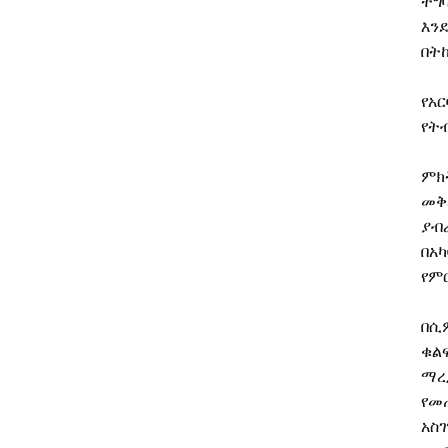
ተግ
እን
በት
የአር
የት
ምክ
መቅ
ያብ
በአ
የም
በሲ
ቁል
ማረ
የመ
አስ