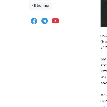
E-learning
Facebook
Telegram
Youtube
በአር
(Har
24
የዕ
ምር
የም
የከ
አስ
ዶክ
በተ
ትኩ