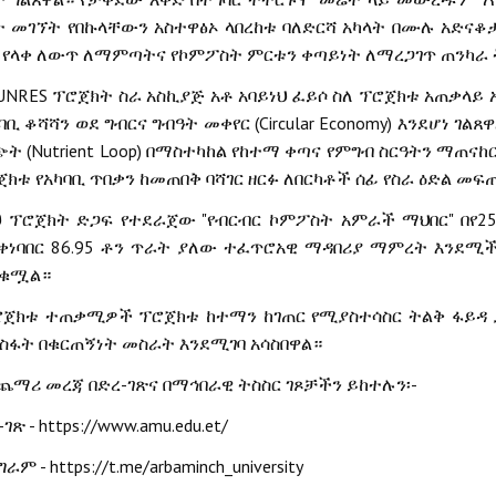
ት
መገኘት
የበኩላቸውን
አስተዋፅኦ
ላበረከቱ
ባለድርሻ
አካላት
በሙሉ
አድናቆ
የላቀ
ለውጥ
ለማምጣትና
የኮምፖስት
ምርቱን
ቀጣይነት
ለማረጋገጥ
ጠንካራ
UNRES
ፕሮጀክት
ስራ
አስኪያጅ
አቶ
አባይነህ
ፈይሶ
ስለ
ፕሮጀክቱ
አጠቃላይ
(Circular Economy)
ባቢ
ቆሻሻን
ወደ
ግብርና
ግብዓት
መቀየር
እንደሆነ
ገልጸዋ
(Nutrient Loop)
ጭት
በማስተካከል
የከተማ
ቀጣና
የምግብ
ስርዓትን
ማጠናከ
ጀክቱ
የአካባቢ
ጥበቃን
ከመጠበቅ
ባሻገር
ዘርፉ
ለበርካቶች
ሰፊ
የስራ
ዕድል
መፍጠ
"
"
2
ህ
ፕሮጀክት
ድጋፍ
የተደራጀው
የብርብር
ኮምፖስት
አምራች
ማህበር
በየ
86.95
ቀነባበር
ቶን
ጥራት
ያለው
ተፈጥሮአዊ
ማዳበሪያ
ማምረት
እንደሚች
ቁሟል።
ሮጀክቱ
ተጠቃሚዎች
ፕሮጀክቱ
ከተማን
ከገጠር
የሚያስተሳስር
ትልቅ
ፋይዳ
ስፋት
በቁርጠኝነት
መስራት
እንደሚገባ
አሳስበዋል።
-
-
ጨማሪ
መረጃ
በድረ
ገጽና
በማኅበራዊ
ትስስር
ገጾቻችን
ይከተሉን፡
-
- https://www.amu.edu.et/
ገጽ
- https://t.me/arbaminch_university
ግራም