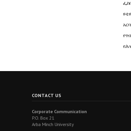
ፌስ
ዩቲ
አርባ
የጥ
የሕ
CONTACT US
Corporate Communication
P.O. Box 21
Arba Minch University