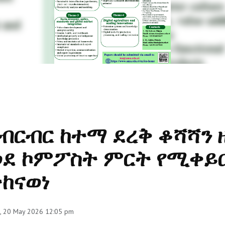
ብርብር ከተማ ደረቅ ቆሻሻን 
ደ ኮምፖስት ምርት የሚቀይር
ከናወነ
, 20 May 2026 12:05 pm