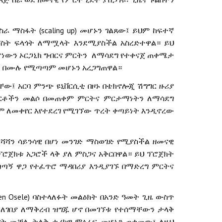
(scaling up)
ስራ
ማስፋት
መሆኑን
ገልጸው፤
ይህም
ከፍተኛ
ፖስት
ፍላጎት
ለማሟላት
እንደሚያስችል
አስረድተዋል።
ይህ
ሆነውን
ኦርጋኒክ
ግብርና
ምርትን
ለማሳደግ
የተቀናጀ
ጠቀሜታ
ሉ
በሙሉ
የሚጣጣም
መሆኑን
አረጋግጠዋል።
ላቸው፤
አርባ
ምንጭ
ዩኒቨርሲቲ
በዞኑ
በቴክኖሎጂ
ሽግግር
ዙሪያ
ርቶችን
መልሶ
በመጠቀም
ምርትና
ምርታማነትን
ለማሳደግ
ም
ለመቀየር
እየተደረገ
የሚገኘው
ጥረት
ቀጣይነት
እንዲኖረው
ሻሻን
ሳይንሳዊ
በሆነ
መንገድ
ማስወገድ
የሚያስችል
ዘመናዊ
ፕሮጀክቱ
አጋሮች
ላቅ
ያለ
ምስጋና
አቅርበዋል።
ይህ
ፕሮጀክት
ጣጣኝ
ዋጋ
የተፈጥሮ
ማዳበሪያ
እንዲያገኙ
በማድረግ
ምርትና
ien Osele)
ባስተላለፉት
መልዕክት
በአንድ
ዓመት
ጊዜ
ውስጥ
ለገበያ
ለማቅረብ
ዝግጁ
ሆኖ
በመገኘቱ
የተሰማቸውን
ታላቅ
የት
መቻሉ
ትልቅ
ታሪካዊ
ምዕራፍ
መሆኑን
ጠቁመው፣
ለዚህ