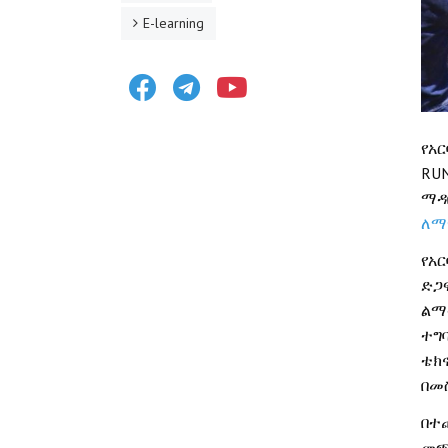
E-learning
Facebook
Telegram
Youtube
የአር
RU
ማዳ
ለማ
የአር
ድጋ
ልማ
ተግ
ቴክ
በመ
በተ
መጫ