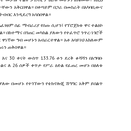
ታቸውን
አቅርበዋል።
በቀጣይም
በጋራ
በመስራት
በአካባቢውና
ትብብር
እንዲደረግ
አሳስበዋል።
አፈፃፀም
ሰፊ
ማብራሪያ
የሰጡ
ሲሆን፤
የፕሮጀክቱ
ዋና
ተልዕኮ
-
ል።
በከተማና
በገጠር
መካከል
ያለውን
የተፈጥሮ
ንጥረ
ነገሮች
ር
ዋነኛው
ግብ
መሆኑን
አብራርተዋል።
አቶ
አባይነህ
አክለውም
ሩን
ጠቅሰዋል።
5
30
133.76
እና
ቀናት
ውስጥ
ቶን
ደረቅ
ቆሻሻን
በአግባቡ
26
ልና
ለ
ሰዎች
ቀጥታ
የሥራ
ዕድል
የፈጠረ
መሆኑ
በዕለቱ
ያለው
በመሆኑ
የተገኘውን
የቴክኖሎጂ
ሽግግር
አቅም
ይበልጥ