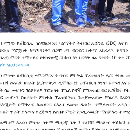
(SDC)
ባ
ምንጭ
ዩኒቨርሲቲ
ከስዊዘርላንድ
የልማትና
ትብብር
ኤጀንሲ
እና
ከ
NRES
ፕሮጀክት
አማካኝነት፣
በጋሞ
ዞን
ብርብር
ከተማ
አስፈላጊ
ቆሻሻን
)
-
10
2
በሪያ
ምርት
የሚቀይር
የቴክኖሎጂ
ርክክብ
ስነ
ስርዓት
ዛሬ
ግንቦት
ቀን
የት እዚህ ይጫኑ፡፡
/
ባ
ምንጭ
ዩኒቨርሲቲ
የምርምርና
ትብብር
ምክትል
ፕሬዝደንት
ዶ
ር
ተክሉ
ወ
4
(
ፍ
በ
የአፍሪካ
ሀገራት
ኢትዮጵያ፣
ዲሞክራቲክ
ሪፐብሊክ
ኮንጎ፣
ሩዋንዳ
እና
ት
ስራ
መሆኑን
ገልጸዋል።
ፕሮጀክቱ
በሚሊዮኖች
የሚቆጠር
ብር
ኢንቨስት
የተ
ባር
መሆኑን
የጠቀሱት
ምክትል
ፕሬዝደንቱ፤
በመጀመሪያው
ምዕራፍ
በአርባ
ኖሎጂዎች
በማቅረብ
ከመደገፍ
ባለፈ፣
የሙዝ
ዱቄት
የሚያመርት
አዲስ
ስጠት
ጥራት
ያለውና
ደረጃውን
የጠበቀ
ምርት
እንዲያመርት
ማስቻሉን
ተናግ
3
ጨማሪም
ለአርባ
ምንጭ
ከተማ
ማዘጋጃ
ቤት
የቆሻሻ
ማጓጓዣ
ተሽከርካሪ
ወቱን
ጠቅሰው፤
እነዚህ
የቴክኖሎጂ
ግብዓቶች
የአምራቾቹን
ስራ
ከልማዳዊ
የ