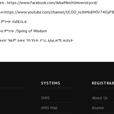
- https://www.facebook.com/ArbaMinchUniversityccd/
ቡክ
https://www.youtube.com/channel/UCOO_nclhMo8M3r74OyPB
ዩብ
ምንጭ
ዩኒቨርሲቲ
/Spring of Wisdom
በብ
ምንጭ
/
ዝብና
ዓለም
አቀፍ
ግንኙነት
ሥራ
አስፈጻሚ
ጽ
ቤት
SYSTEMS
REGISTRA
SMIS
About Us
AMU Mail
Alumni