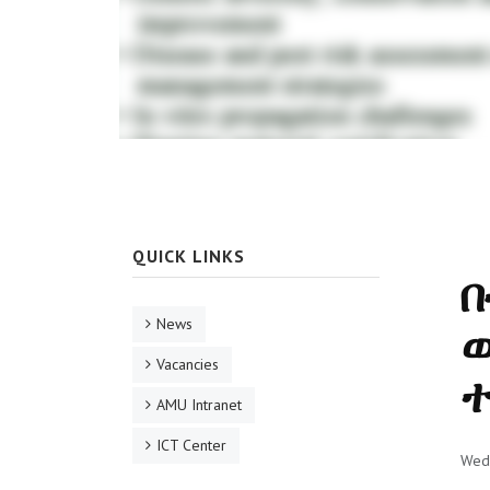
QUICK LINKS
በ
News
ወ
Vacancies
ተ
AMU Intranet
ICT Center
Wed