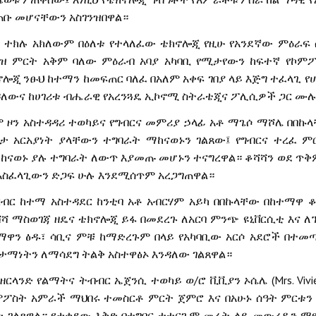
ጠቡ
መሆናቸውን
አስገንዝበዋል።
ተክሉ
አክለውም
በዕለቱ
የተላለፈው
ቴክኖሎጂ
የዚሁ
የአንደኛው
ምዕራፍ
ዝ
ምርት
አቅም
ባለው
ምዕራብ
አባያ
አካባቢ
የሚታየውን
ከፍተኛ
የኮም
ኖሎጂ
ንፁህ
ከተማን
ከመፍጠር
ባለፈ
በአለም
አቀፍ
ገበያ
ላይ
እጅግ
ተፈላጊ
የ
ዳለውና
ከሀገሪቱ
ብሔራዊ
የአረንጓዴ
ኢኮኖሚ
ስትራቴጂና
ፖሊሲዎች
ጋር
ሙ
ሞ
ዞን
አስተዳዳሪ
ተወካይና
የግብርና
መምሪያ
ኃላፊ
አቶ
ማጌሶ
ማሾሌ
በበኩ
ካታ
አርአያነት
ያላቸውን
ተግባራት
ማከናወኑን
ገልጸው፤
የግብርና
ተረፈ
ም
ተከናወኑ
ያሉ
ተግባራት
ለውጥ
እያመጡ
መሆኑን
ተናግረዋል።
ቆሻሻን
ወደ
ጥቅ
አስፈላጊውን
ድጋፍ
ሁሉ
እንደሚሰጥም
አረጋግጠዋል።
ርብር
ከተማ
አስተዳደር
ከንቲባ
አቶ
አብርሃም
አይካ
በበኩላቸው
በከተማዋ
ቆ
ሻሻ
ማስወገጃ
ዘዴና
ቴክኖሎጂ
ይፋ
በመደረጉ
ለአርባ
ምንጭ
ዩኒቨርሲቲ
እና
ለ
ማዋን
ፅዱ፣
ሳቢና
ምቹ
ከማድረጉም
በላይ
የአካባቢው
አርሶ
አደሮች
በተመ
ታማነትን
ለማሳደግ
ትልቅ
አስተዋፅኦ
እንዳለው
ገልጸዋል።
/
(Mrs. Viv
ዊዘርላንድ
የልማትና
ትብብር
ኤጀንሲ
ተወካይ
ወ
ሮ
ቪቪያን
ኦሴሌ
ምፖስት
አምራች
ማህበሩ
ተመስርቶ
ምርት
ጀምሮ
እና
በአሁኑ
ሰዓት
ምርቱን
ታ
ገልጸዋል።
የታቀደው
እቅድ
በተግባር
ተተርጉሞ
መሬት
ላይ
መውረዱን
ማ