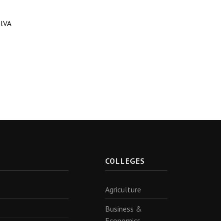
lVA
R
COLLEGES
Agriculture
Business &
Economics