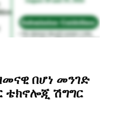
ዘመናዊ በሆነ መንገድ
 ቴክኖሎጂ ሽግግር