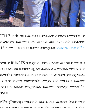
ETH Zürich
ጋር
በመተባበር
ተግባራዊ
እያደረገ
በሚገኘው
የ
(
ሳይንሳዊና
ዘመናዊ
በሆነ
መንገድ
ወደ
ኮምፖስት
ተፈጥሮ
018
.
ዓ
ም
በብርብር
ከተማ
ተካሂዷል።
ተጨማሪ ፎቶዎችን
RUNRES
ጋየሁ
የ
ፕሮጀክት
በስዊዘርላንድ
መንግስት
የገንዘብ
)
ደቡብ
አፍሪካ
በቴክኖሎጂ
እና
ፈጠራ
ላይ
የሚሰራ
የምርምርና
-
ደረገበት፣
ሳይንስን፣
ፈጠራንና
መሰረተ
ልማትን
ያቀናጀ
ግዙፍ
ምንጭ
ከተማ
የኮምፖስት
የሚያምርት
ማህበርን
ዘመናዊ
ማህበረን
አሰራር
የሚያሻሻሉ
ዘመናዊ
ማምረቻ
ማሽኖችን
ረዋል።
(Trucks)
ዎችን
በማበርከት
ለዘርፉ
ስራ
መዘመን
ትልቅ
ሚና
እጅ
ስራ
ወደ
ዘመናዊ
የምርት
ሂደት
ያሸጋገሩ፣
ጊዜና
ጉልበትን