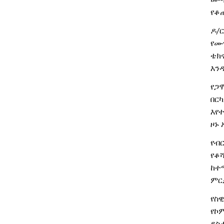
የቆ
/
ዶ
ር
የሙ
ቴክ
እን
የጋ
በር
እየ
ዞኑ
የብ
የቆ
ከተ
ምር
የስ
የኮ
ደስ