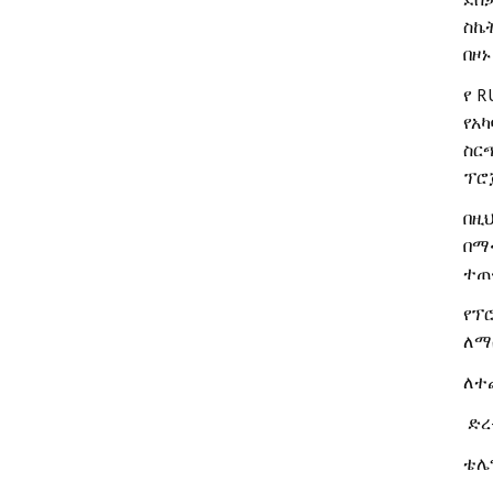
ስኬ
በዞኑ
R
የ
የአካ
ስር
ፕሮ
በዚ
በማ
ተጠ
የፕ
ለማ
ለተ
ድረ
ቴሌ