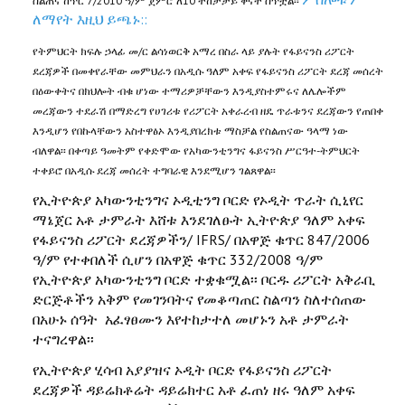
ስልጠና ከጥር 7/2010 ዓ/ም ጀምሮ ለ10 ተከታታይ ቀናት ሰጥቷል፡፡
ለማየት እዚህ ይጫኑ::
የትምህርት ክፍሉ ኃላፊ መ/ር ልሳነወርቅ አማረ በስራ ላይ ያሉት የፋይናንስ ሪፖርት
ደረጃዎች በመቀየራቸው መምህራን በአዲሱ ዓለም አቀፍ የፋይናንስ ሪፖርት ደረጃ መሰረት
በዕውቀትና በክህሎት ብቁ ሆነው ተማሪዎቻቸውን እንዲያስተምሩና ለሌሎችም
መረጃውን ተደራሽ በማድረግ የሀገሪቱ የሪፖርት አቀራረብ ዘዴ ጥራቱንና ደረጃውን የጠበቀ
እንዲሆን የበኩላቸውን አስተዋፅኦ እንዲያበረክቱ ማስቻል የስልጠናው ዓላማ ነው
ብለዋል፡፡ በቀጣይ ዓመትም የቀድሞው የአካውንቲንግና ፋይናንስ ሥርዓተ-ትምህርት
ተቀይሮ በአዲሱ ደረጃ መሰረት ተግባራዊ እንደሚሆን ገልጸዋል፡፡
የኢትዮጵያ አካውንቲንግና ኦዲቲንግ ቦርድ የኦዲት ጥራት ሲኒየር
ማኔጀር አቶ ታምራት እሸቱ እንደገለፁት ኢትዮጵያ ዓለም አቀፍ
የፋይናንስ ሪፖርት ደረጃዎችን/ IFRS/ በአዋጅ ቁጥር 847/2006
ዓ/ም የተቀበለች ሲሆን በአዋጅ ቁጥር 332/2008 ዓ/ም
የኢትዮጵያ አካውንቲንግ ቦርድ ተቋቁሟል፡፡ ቦርዱ ሪፖርት አቅራቢ
ድርጅቶችን አቅም የመገንባትና የመቆጣጠር ስልጣን ስለተሰጠው
በአሁኑ ሰዓት አፈፃፀሙን እየተከታተለ መሆኑን አቶ ታምራት
ተናግረዋል፡፡
የኢትዮጵያ ሂሳብ አያያዝና ኦዲት ቦርድ የፋይናንስ ሪፖርት
ደረጃዎች ዳይሬክቶሬት ዳይሬክተር አቶ ፈጠነ ዘሩ ዓለም አቀፍ