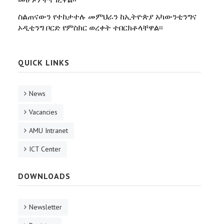
ስልጠናውን የተከታተሉ መምህራን ከኢትዮጵያ አካውንቲንግና
ኦዲቲንግ ቦርድ የምስክር ወረቀት ተበርክቶላቸዋል፡፡
QUICK LINKS
News
Vacancies
AMU Intranet
ICT Center
DOWNLOADS
Newsletter