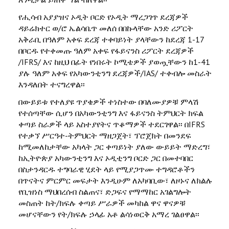
የሒሳብ አያያዝና ኦዲት ቦርድ የኦዲት ማረጋገጥ ደረጃዎች
ዳይሬክተር ወ/ሮ ኤልሳቤጥ መለሰ በበኩላቸው አንድ ሪፖርት
አቅራቢ በዓለም አቀፍ ደረጃ ተቀባይነት ያላቸውን ከደረጃ 1-17
በቦርዱ የተቀመጡ ዓለም አቀፍ የፋይናንስ ሪፖርት ደረጃዎች
/IFRS/ እና ከዚህ በፊት የነበሩት ኮሚቴዎች ያወጧቸውን ከ1-41
ያሉ ዓለም አቀፍ የአካውንቲንግ ደረጃዎች/IAS/ ተቀብሎ መስራት
እንዳለበት ተናግረዋል፡፡
በውይይቱ የተለያዩ ጥያቄዎች ተነስተው በባለሙያዎቹ ምላሽ
የተሰጣቸው ሲሆን በአካውንቲንግ እና ፋይናንስ ትምህርት ክፍል
ቀጣይ ስራዎች ላይ አስተያየትና ጥቆማዎች ተደርገዋል፡፡ በIFRS
የተቃኘ ሥርዓተ-ትምህርት ማዘጋጀት፣ ፕሮጀክት በመንደፍ
ከሚመለከታቸው አካላት ጋር ቀጣይነት ያለው ውይይት ማድረግ፣
ከኢትዮጵያ አካውንቲንግ እና ኦዲቲንግ ቦርድ ጋር በመተባበር
በስታንዳርዱ ተግባራዊ ሂደት ላይ የሚያጋጥሙ ተግዳሮቶችን
በጥናትና ምርምር መፍታት እንዲሁም ለአካባቢው፣ ለዞኑና ለክልሉ
የቢዝነስ ማህበረሰብ ስልጠና፣ ድጋፍና የማማከር አገልግሎት
መስጠት ከት/ክፍሉ ቀጣይ ሥራዎች መካከል ዋና ዋናዎቹ
መሆናቸውን የት/ክፍሉ ኃላፊ አቶ ልሳነወርቅ አማረ ገልፀዋል፡፡