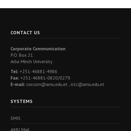
CONTACT US
Corporate Communication
P.O. Box 21
Arba Minch University
Tel:
+251-46881-4986
Fax:
+251-46881-0820/0279
E-mail:
corcom@amu.edu.et ,
ictc@amu.edu.et
SYSTEMS
SMIS
AMU Mail