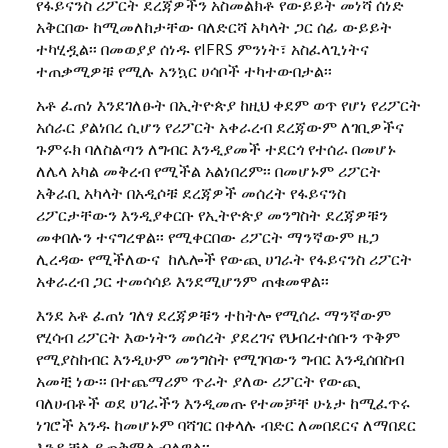
የፋይናንስ ሪፖርት ደረጃዎችን አስመልክቶ የውይይት መነሻ ሰነድ
አቅርበው ከሚመለከታቸው ባለድርሻ አካላት ጋር ሰፊ ውይይት
ተካሂዷል፡፡ በመወያያ ሰነዱ የIFRS ምንነት፣ አስፈላጊነትና
ተጠቃሚዎቹ የሚሉ አንኳር ሀሳቦች ተካተውበታል፡፡
አቶ ፈጠነ እንደገለፁት በኢትዮጵያ ከዚህ ቀደም ወጥ የሆነ የሪፖርት
አሰራር ያልነበረ ሲሆን የሪፖርት አቀራረብ ደረጃውም ለገቢዎችና
ጉምሩክ ባለስልጣን ለግብር እንዲያመች ተደርጎ የተሰራ በመሆኑ
ለሌላ አካል መቅረብ የሚችል አልነበረም፡፡ በመሆኑም ሪፖርት
አቅራቢ አካላት በአዲሶቹ ደረጃዎች መሰረት የፋይናንስ
ሪፖርታቸውን እንዲያቀርቡ የኢትዮጵያ መንግስት ደረጃዎቹን
መቀበሉን ተናግረዋል፡፡ የሚቀርበው ሪፖርት ማንኛውም ዜጋ
ሊረዳው የሚችለውና ከሌሎች የውጪ ሀገራት የፋይናንስ ሪፖርት
አቀራረብ ጋር ተመሳሳይ እንደሚሆንም ጠቁመዋል፡፡
እንደ አቶ ፈጠነ ገለፃ ደረጃዎቹን ተከትሎ የሚሰራ ማንኛውም
የሂሳብ ሪፖርት እውነትን መሰረት ያደረገና የህብረተሰቡን ጥቅም
የሚያስከብር እንዲሁም መንግስት የሚገባውን ግብር እንዲሰበስብ
አመቺ ነው፡፡ በተጨማሪም ጥራት ያለው ሪፖርት የውጪ
ባለሀብቶች ወደ ሀገራችን እንዲመጡ የተመቻቸ ሁኔታ ከሚፈጥሩ
ነገሮች አንዱ ከመሆኑም ባሻገር በቀላሉ ብድር ለመበደርና ለማበደር
እንዲቻል ይጠቅማል ብለዋል፡፡