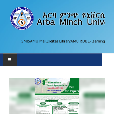
SMIS
AMU Mail
Digital Library
AMU RDB
E-learning
AMU
ADMINISTRATION
OFFICES
ACADEMICS