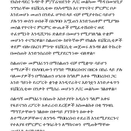
የአስተዳደር ጉዳዮች ም/ፕሬዝደንት ዶ/ር መልካሙ ማዳ በመዝጊያ
ንግግራቸው ዩኒቨርሲቲው የአካዳሚክ እና የጥናትና ምርምር ቦታ
እንደመሆኑ መጠን በንድፈ ሀሣብ ላይ ብቻ የሚያተኩር ሳይሆን
ያሉንን ውስን ሀብቶች በአግባቡ አሟጠን እንድንጠቀም የሚያግዙ
መሰል የጥናትና ምርምር ውጤቶች የሚፈተሹበትና ወደ
ተፈፃሚነት እንዲሸጋገሩ ድልድይ በመሆን የሚያገለግል ተቋም
መሆኑን ተናግረዋል፡፡ ስልጠናው ከየትኛውም የክልሉ ዩኒቨርሲቲዎች
ቀደም ብሎ በአርባ ምንጭ ዩኒቨርሲቲ መጀመሩ ለጉዳዩ ልዩ ትኩረት
በመስጠት እንድንሰራበት የሚያደርግ ነው ብለዋል፡፡
ስልጠናው መምህራንን በማሰልጠን ብቻ የሚቋጭ ሳይሆን
ተማሪዎች፣ የአካባቢውን የንግድ ማህበረሰብና በዘርፉ በስራ ላይ ያሉ
ባለሙያዎችን በማሰልጠን ሀገሪቱ ከዓለም አቀፉ ማህበረሰብ ጋር
አንድ ዓይነት የሪፖርት ቋንቋ እንዲኖራትና እድገቷን እንድታፋጥን
ዩኒቨርሲቲው በንቃት የሚሰራ መሆኑን ዶ/ር መልካሙ ገልፀዋል፡፡
ሰልጣኝ መምህራን በሰጡት አስተያየት አዲሱን ዓለም አቀፍ
የፋይናንስ ሪፖርት አቀራረብ ደረጃዎች አስመልክቶ በቂ ግንዛቤ
ማግኘታቸውን ገልፀው በቀጣይ ያገኙትን ዕውቀት
ለተማሪዎቻቸውና ለንግዱ ማህበረሰብ ተደራሽ እንደሚያደርጉና
የተለያዩ የምርምር ተግባራትን ለማከናወን የሚጠቅማቸው
መሆኑን ተናግረዋል፡፡