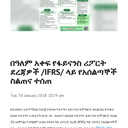
RESEARCH
REGISTRAR
JOURNALS
SYMPOSIA
በዓለም አቀፍ የፋይናንስ ሪፖርት
PARTNERSHIP
ደረጃዎች /IFRS/ ላይ የአሰልጣኞች
ስልጠና ተሰጠ
Tue, 30 January 2018 10:29 am
የቢዝነስና ኢኮኖሚክስ ኮሌጅ የአካውንቲንግና ፋይናንስ ትምህርት ክፍል ከኢትዮጵያ
አካውንቲንግና ኦዲቲንግ ቦርድ ጋር በመሆን ለአካውንቲንግና ፋይናንስ ትምህርት ክፍል
30 መምህራን በዓለም አቀፍ የፋይናንስ ሪፖርት ደረጃ /IFRS/ ላይ ያተኮረ የአሰልጣኞች
ምስሎቹን