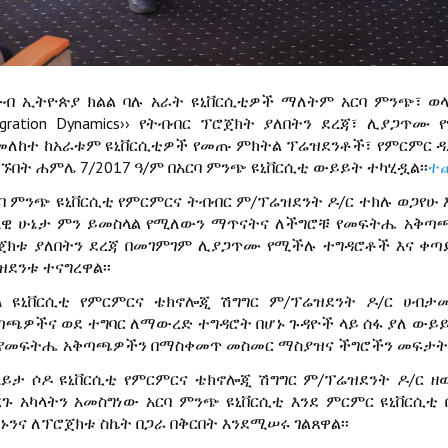
ቡብ ኢትዮጵያ ክልል ባሉ አራት ዩኒቨርሲቲዎች ማለትም አርባ ምንጭ፣ ወላ
Migration Dynamics›› የትብብር ፕሮጀክት ያለበትን ደረጃ፣ ሊያ
መለከተ ከአራቱም ዩኒቨርሲቲዎች የመጡ ምክትል ፕሬዝደንቶች፣ የምርምር ዳ
ገኙበት ሐምሌ 7/2017 ዓ/ም በአርባ ምንጭ ዩኒቨርሲቲ ውይይት ተካሂዷል፡፡
ተ
ርባ ምንጭ ዩኒቨርሲቲ የምርምርና ትብብር ም/ፕሬዝደንት ዶ/ር ተክሉ ወጋየሁ 
ላዊ ሁኔታ ምን ይመስላል የሚለውን ማጥናትና ለችግሮቹ የመፍትሔ አቅጣጫ
ጀክቱ ያለበትን ደረጃ በመገምገም ሊያጋጥሙ የሚችሉ ተግዳሮቶች እና ቀጣ
ዝደንቱ ተናግረዋል፡፡
ላ ዩኒቨርሲቲ የምርምርና ቴክኖሎጂ ሽግግር ም/ፕሬዝደንት ዶ/ር ሀብታ
ጣጫዎችና ወደ ተግባር ለማውረድ ተግዳሮት በሆኑ ጉዳዮች ላይ ሰፋ ያለ ውይ
 የመፍትሔ አቅጣጫዎችን በማስቀመጥ መስመር ማስያዝና ችግሮችን መፍታት ያ
ላይታ ሶዶ ዩኒቨርሲቲ የምርምርና ቴክኖሎጂ ሽግግር ም/ፕሬዝደንት ዶ/ር ዘ
ረጉ አካላትን አመስግነው አርባ ምንጭ ዩኒቨርሲቲ እንደ ምርምር ዩኒቨርሲ
ኑንና ለፕሮጀክቱ ስኬት በጋራ በቅርበት እንደሚሠሩ ገልጸዋል፡፡