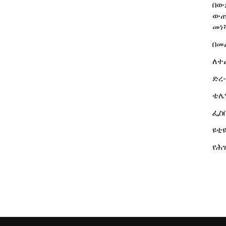
በው
ውጤ
መነሻ
በመ
ለተ
ድረ-
ቴሌ
ፌስ
ዩቲዩ
የሕ