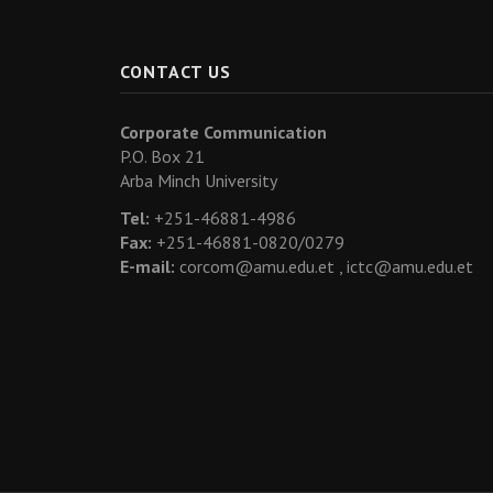
CONTACT US
Corporate Communication
P.O. Box 21
Arba Minch University
Tel:
+251-46881-4986
Fax:
+251-46881-0820/0279
E-mail:
corcom@amu.edu.et ,
ictc@amu.edu.et