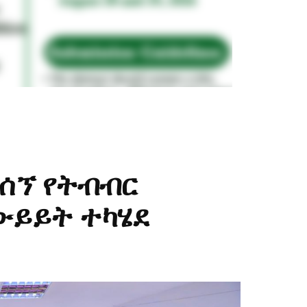
የተሰኘ የትብብር
ውይይት ተካሄደ