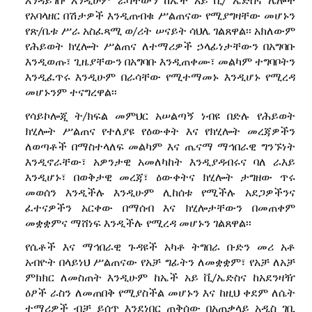
የአባላዘር በሽታዎች እንዲጠብቁ ሥልጠናው የሚያግዛቸው መሆኑን
የጽ/ቤቱ ሥራ አስፈጻሚ ወ/ሪት ሠናይት ሳህሌ ገልጸዋል፡፡ አክለውም
የሕይወት ክሂሎት ሥልጠና ለተማሪዎች ኃላፊነታቸውን በአግባቡ
እንዲወጡ፣ ጊዜያቸውን በአግባቡ እንዲጠቀሙ፣ መልካም ተግባቦትን
እንዲፈጥሩ እንዲሁም በራሳቸው የሚተማመኑ እንዲሆኑ የሚረዳ
መሆኑንም ተናግረዋል፡፡
የሳይኮሎጂ ት/ክፍል መምህር አሠልጣኝ ነብዩ በድሉ የሕይወት
ክሂሎት ሥልጠና የተለያዩ የዕውቀት እና የክሂሎት መረጃዎችን
ለወጣቶች በማስተላለፍ መልካም እና ጤናማ ማኅበራዊ ግንኙነት
እንዲኖራቸው፣ አዎንታዊ አመለካከት እንዲያዳብሩና ባለ ራእይ
እንዲሆኑ፣ በወቅታዊ መረጃ፣ ዕውቀትና ክሂሎት ታግዘው ጥሩ
መወሰን እንዲችሉ እንዲሁም ሊከሰቱ የሚችሉ አደጋዎችንና
ፈተናዎችን አርቀው በማሰብ እና ክሂሎታቸውን በመጠቀም
መቋቋምና ማሸነፍ እንዲችሉ የሚረዳ መሆኑን ገልጸዋል፡፡
የሴቶች እና ማኅበራዊ ጉዳዩች አካቶ ትግበራ ቡድን መሪ አቶ
አብዮት በላይነህ ሥልጠናው የአቻ ግፊትን ለመቋቋም፣ የአቻ ለአቻ
ምክክር ለመስጠት እንዲሁም ከኤች አይ ቪ/ኤድስና ከአደንዛዥ
ዕፆች ራስን ለመጠበቅ የሚያስችል መሆኑን እና ከዚህ ቀደም ለሴት
ተማሪዎች ብቻ ይሰጥ እንደነበር ጠቅሰው በአጠቃላይ አዲስ ገቢ