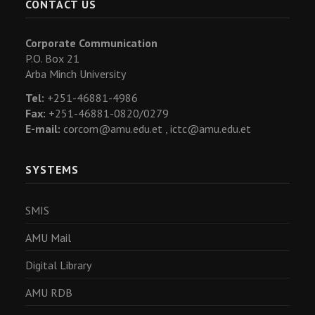
CONTACT US
Corporate Communication
P.O. Box 21
Arba Minch University
Tel:
+251-46881-4986
Fax:
+251-46881-0820/0279
E-mail:
corcom@amu.edu.et ,
ictc@amu.edu.et
SYSTEMS
SMIS
AMU Mail
Digital Library
AMU RDB