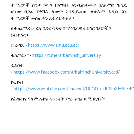
ተማሪዎች ሰዓታቸውን በአግባቡ እንዲጠቀሙና በአእምሮ ዝግጁ
ሆነው በጋራ የተሻለ ለውጥ እንዲያመጡ ለሁሉም አዲስ ገቢ
ተማሪዎች መሰጠቱን አብራርተዋል፡፡
ለተጨማሪ መረጃ በድረ-ገጽና በማኅበራዊ ትስስር ገጾቻችን
ይከተሉን፡-
ድረ-ገጽ -
https://www.amu.edu.et/
ቴሌግራም -
https://t.me/arbaminch_university
ፌስቡክ
-
https://www.facebook.com/ArbaMinchUniversityccd/
ዩቲዩብ
-
https://www.youtube.com/channel/UCOO_nclhMo8M3r74
የሕዝብና ዓለም አቀፍ ግንኙነት ሥራ አስፈጻሚ ጽ/ቤት