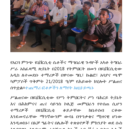
የአርባ ምንጭ ዩኒቨርሲቲ ሴቶችና ማኅበራዊ ጉዳዮች አካቶ ትግበራ
ሥራ አስፈጻሚ ጽ/ቤት በ2018 የትምህርት ዘመን በዩኒቨርሲቲው
አዲስ ለተመደቡ ተማሪዎች በዋናው ግቢ፣ ኩልፎ፣ አባያና ጫሞ
ካምፓሶች ጥቅምት 21/2018 ዓ/ም የሕይወት ክሂሎት ሥልጠና
ሰጥቷል፡፡
ተጨማሪ ፎቶዎችን ለማየት እዚህ ይጫኑ
ሥልጠናው በዩኒቨርሲቲው የሥነ ትምህርትና ሥነ ባሕርይ ት/ቤት
እና በሕክምናና ጤና ሳይንስ ኮሌጅ መምህራን የተሰጠ ሲሆን
ተማሪዎች በዩኒቨርሲቲ ቆይታቸው ከቤተሰብ ርቀው
እንደመኖራቸው ማንኛውንም ውሳኔ በጥንቃቄና ሚዛናዊ ሆነው
እንዲወስኑ፣ በአቻ ግፊትና በሌሎች ተጽዕኖዎች ምክንያት ወደ ሱስ
እንዳይገቡ እንዲሁም ራሳቸውን ከኤች አይ ቪ/ ኤድስና ሌሎች