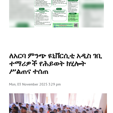
RESEARCH
REGISTRAR
JOURNALS
SYMPOSIA
ለአርባ ምንጭ ዩኒቨርሲቲ አዲስ ገቢ
PARTNERSHIP
ተማሪዎች የሕይወት ክሂሎት
ሥልጠና ተሰጠ
Mon, 03 November 2025 3:29 pm