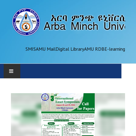
SMIS
AMU Mail
Digital Library
AMU RDB
E-learning
AMU
ADMINISTRATION
OFFICES
ACADEMICS