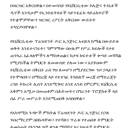
በዝርዝር
አቅርበዋል።
በተመሳሳይ
የዩኒቨርሲቲው
ኮሌጅና
ት
/
ቤቶች
ዲኖች
እንዲሁም
የኢንስቲትዩቶች
ሳይንቲፊክ
ዳይሬክተሮች
የተቋሞቻቸውን
ዝርዝር
ሪፖርት
አቅርበው
ውይይት
ተካሂዶባቸዋል።
የዩኒቨርሲቲው
ፕሬዝደንት
ዶ
/
ር
ኢንጅነር
አብደላ
ከማል
በውይይቱ
ወቅት
እንደተናገሩት፤
ግምገማው
በሁሉም
የሥራ
ክፍሎች
የታዩ
ጠንካራ
አፈጻጸሞችን
ለማስቀጠልና
ከታዩ
ክፍተቶች
ቀጣይ
መሻሻል
የሚያስችል
ትምህርት
ለመውሰድ
ያለመ
ነው።
አያይዘውም
ዩኒቨርሲቲው
በቅርቡ
ራስ
ገዝ
ለመሆን
በሚያደርገው
ጉዞ
ኃላፊነት
የተሞላበትና
በማስረጃ
ላይ
የተደገፈ
ትክክለኛ
መረጃ
በማደራጀት
ረገድ
ትኩረት
ሊሰጥ
እንደሚገባና
እንደ
አንድ
የምርምር
ዩኒቨርሲቲ
አቅምን
አሟጦ
በመጠቀም
በሕትመትና
በግራንት
ፕሮጀክቶች
ላይ
ሰፊ
ሥራ
መሥራት
እንደሚጠበቅ
አሳስበዋል።
የአካዳሚክ
ጉዳዮች
ምክትል
ፕሬዝደንት
ዶ
/
ር
ኢንጅነር
ቦጋለ
ገብረማርያም
በበኩላቸው፤
የተሻለና
ጥራቱ
የተጠበቀ
ትምህርት
ለመስጠት
የእንግሊዝኛ
ቋንቋ
ማሻሻያ
እና
ከፍተኛ
ትምህርት