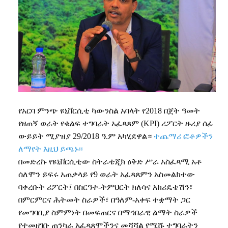
የአርባ
ምንጭ
ዩኒቨርሲቲ
ካውንስል
አባላት
የ
2018
በጀት
ዓመት
የዘጠኝ
ወራት
የቁልፍ
ተግባራት
አፈጻጸም
(KPI)
ሪፖርት
ዙሪያ
ሰፊ
ውይይት
ሚያዝያ
29/2018
ዓ
.
ም
አካሂደዋል።
ተጨማሪ ፎቶዎችን
ለማየት እዚህ ይጫኑ፡፡
በመድረኩ
የዩኒቨርሲቲው
ስትራቴጂክ
ዕቅድ
ሥራ
አስፈጻሚ
አቶ
ሰለሞን
ይፍሩ
አጠቃላይ
የ
9
ወራት
አፈጻጸምን
አስመልክተው
ባቀረቡት
ሪፖርት፤
በስርዓተ
-
ትምህርት
ክለሳና
አክሪዴቴሽን፣
በምርምርና
ሕትመት
ስራዎች፣
በዓለም
-
አቀፍ
ተቋማት
ጋር
የመግባቢያ
ስምምነት
በመፍጠርና
በማኅበራዊ
ልማት
ስራዎች
የተመዘገቡ
ጠንካራ
አፈጻጸሞችንና
መሻሻል
የሚሹ
ተግባራትን