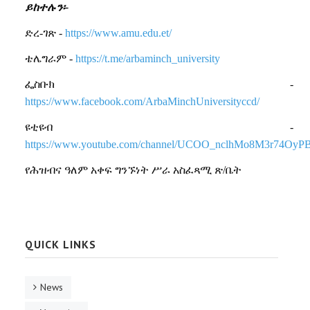
ይከተሉን፡-
ድረ-ገጽ -
https://www.amu.edu.et/
ቴሌግራም -
https://t.me/arbaminch_university
ፌስቡክ -
https://www.facebook.com/ArbaMinchUniversityccd/
ዩቲዩብ -
https://www.youtube.com/channel/UCOO_nclhMo8M3r74OyP
የሕዝብና ዓለም አቀፍ ግንኙነት ሥራ አስፈጻሚ ጽ/ቤት
QUICK LINKS
News