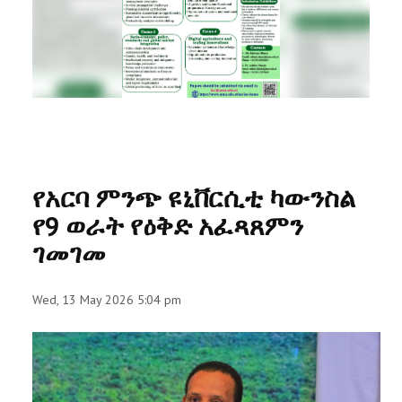
RESEARCH
REGISTRAR
JOURNALS
SYMPOSIA
የአርባ ምንጭ ዩኒቨርሲቲ ካውንስል
PARTNERSHIP
የ9 ወራት የዕቅድ አፈጻጸምን
ገመገመ
Wed, 13 May 2026 5:04 pm