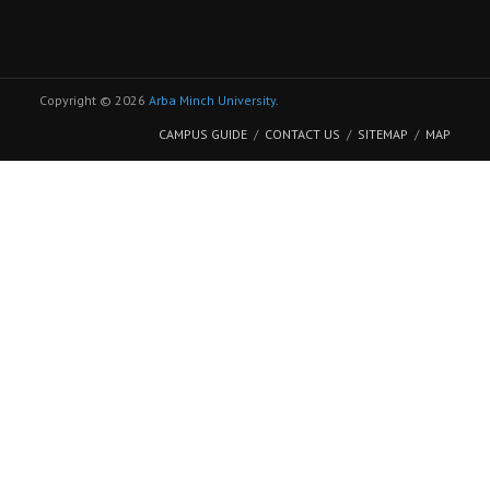
Copyright © 2026
Arba Minch University
.
CAMPUS GUIDE
CONTACT US
SITEMAP
MAP