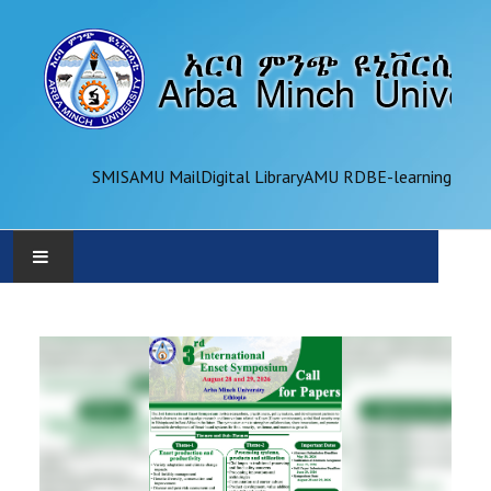
SMIS
AMU Mail
Digital Library
AMU RDB
E-learning
AMU
ADMINISTRATION
OFFICES
ACADEMICS