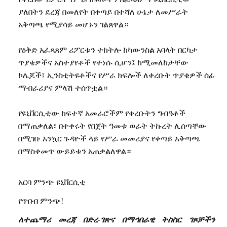
ያለበትን
ደረጃ
በመለየት
በቀጣይ
በተሻለ
ሁኔታ
ለመሥራት
አቅጣጫ
የሚያሳይ
መሆኑን
ገልጸዋል።
የዕቅድ
አፈጻጸም
ሪፖርቱን
ተከትሎ
ከካውንስል
አባላት
በርካታ
ጥያቄዎችና
አስተያየቶች
የተነሱ
ሲሆን፤
ከሚመለከታቸው
ኮሌጆች፣
ኢንስቲትዩቶችና
የሥራ
ክፍሎች
ለቀረቡት
ጥያቄዎች
ሰፊ
ማብራሪያና
ምላሽ
ተሰጥቷል።
የዩኒቨርሲቲው
ከፍተኛ
አመራሮችም
የቀረቡትን
ግብዓቶች
በማጠቃለል፣
በተቀሩት
የበጀት
ዓመቱ
ወራት
ትኩረት
ሊሰጣቸው
በሚገቡ
አንኳር
ጉዳዮች
ላይ
የሥራ
መመሪያና
የቀጣይ
አቅጣጫ
በማስቀመጥ
ውይይቱን
አጠቃልለዋል።
አርባ ምንጭ ዩኒቨርሲቲ
የጥበብ ምንጭ!
ለተጨማሪ መረጃ በድረ-ገጽና በማኅበራዊ ትስስር ገጾቻችን