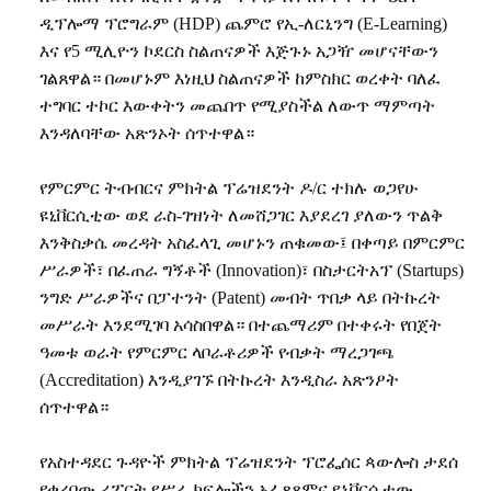
ዲፕሎማ
ፕሮግራም
(HDP)
ጨምሮ
የኢ
-
ለርኒንግ
(E-Learning)
እና
የ
5
ሚሊዮን
ኮደርስ
ስልጠናዎች
እጅጉኑ
አጋዥ
መሆናቸውን
ገልጸዋል።
በመሆኑም
እነዚህ
ስልጠናዎች
ከምስክር
ወረቀት
ባለፈ
ተግባር
ተኮር
እውቀትን
መጨበጥ
የሚያስችል
ለውጥ
ማምጣት
እንዳለባቸው
አጽንኦት
ሰጥተዋል።
የምርምር
ትብብርና
ምክትል
ፕሬዝደንት
ዶ
/
ር
ተክሉ
ወጋየሁ
ዩኒቨርሲቲው
ወደ
ራስ
-
ገዝነት
ለመሸጋገር
እያደረገ
ያለውን
ጥልቅ
እንቅስቃሴ
መረዳት
አስፈላጊ
መሆኑን
ጠቁመው፤
በቀጣይ
በምርምር
ሥራዎች፣
በፈጠራ
ግኝቶች
(Innovation)
፣
በስታርትአፕ
(Startups)
ንግድ
ሥራዎችና
በፓተንት
(Patent)
መብት
ጥበቃ
ላይ
በትኩረት
መሥራት
እንደሚገባ
አሳስበዋል።
በተጨማሪም
በተቀሩት
የበጀት
ዓመቱ
ወራት
የምርምር
ላቦራቶሪዎች
የብቃት
ማረጋገጫ
(Accreditation)
እንዲያገኙ
በትኩረት
እንዲስራ
አጽንዖት
ሰጥተዋል።
የአስተዳደር
ጉዳዮች
ምክትል
ፕሬዝደንት
ፕሮፌሰር
ጳውሎስ
ታደሰ
የቀረበው
ሪፖርት
የሥራ
ክፍሎችን
አፈጻጸምና
ዩኒቨርሲቲው