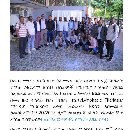
በአርባ ምንጭ ዩኒቨርሲቲ ሕክምናና ጤና ሳይንስ ኮሌጅ ትኩረት
የሚሹ የሐሩራማ አካባቢ በሽታዎች ምርምርና ሥልጠና ማእከል
ከፌዴራል ጤና ሚኒስቴር እና ከደቡብ ኢትዮጵያ ክልል ጤና ቢሮ ጋር
በመተባበር ተላላፊ የሆነ የዝሆኔ በሽታ/Lymphatic Filariasis/
ማጥፊያ ማኅበረሰብ አቀፍ መድኃኒት እደላን አስመልክቶ
ከመስከረም 19-20/2018 ዓ/ም ለባለድርሻ አካላት የአሠልጣኞች
ሥልጠና ሰጥቷል፡፡
ተጨማሪ ፎቶዎችን ለማየት እዚህ ይጫኑ
በጤና ሚኒስቴር ትኩረት የሚሹ የሐሩራማ አካባቢ በሽታዎች ዴስክ