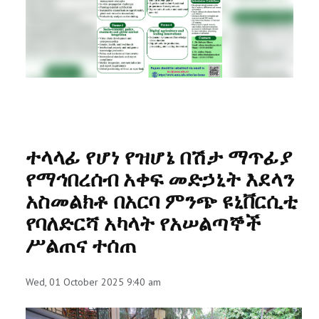
RESEARCH
REGISTRAR
JOURNALS
SYMPOSIA
ተላላፊ የሆነ የዝሆኔ በሽታ ማጥፊያ
PARTNERSHIP
የማኅበረሰብ አቀፍ መድኃኒት እደላን
አስመልክቶ በአርባ ምንጭ ዩኒቨርሲቲ
የባለድርሻ አካላት የአሠልጣኞች
ሥልጠና ተሰጠ
Wed, 01 October 2025 9:40 am