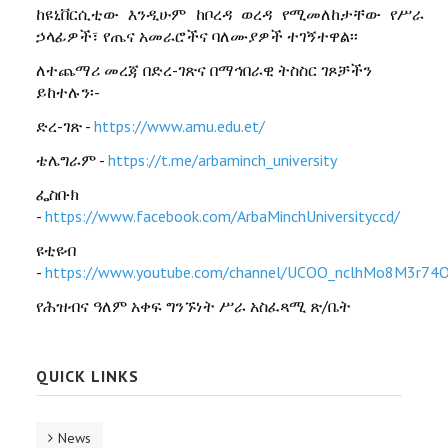
ከዩኒቨርሲቲው እንዲሁም ከቦረዳ ወረዳ የሚመለከታቸው የሥራ
ኃላፊዎች፣ የጤና አመራሮችና ባለሙያዎች ተገኝተዋል፡፡
ለተጨማሪ መረጃ በድረ-ገጽና በማኅበራዊ ትስስር ገጾቻችን
ይከተሉን፡-
ድረ-ገጽ -
https://www.amu.edu.et/
ቴሌግራም -
https://t.me/arbaminch_university
ፌስቡክ
-
https://www.facebook.com/ArbaMinchUniversityccd/
ዩቲዩብ
-
https://www.youtube.com/channel/UCOO_nclhMo8M3r74
የሕዝብና ዓለም አቀፍ ግንኙነት ሥራ አስፈጻሚ ጽ/ቤት
QUICK LINKS
News