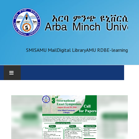
SMIS
AMU Mail
Digital Library
AMU RDB
E-learning
AMU
ADMINISTRATION
OFFICES
ACADEMICS