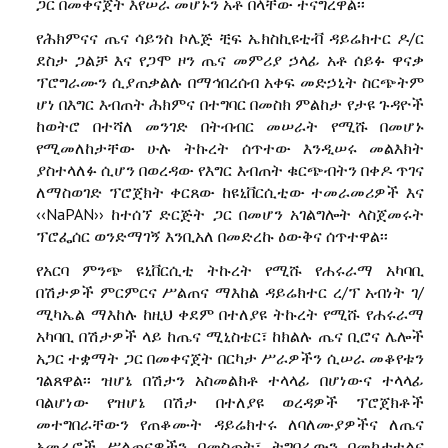
ጋር በመቀናጀት እየሠራ መሆኑን አቶ በላቸው ተናግረዋል፡፡
የሕክምናና ጤና ሳይንስ ኮሌጅ ቺፍ ኤክስኪዩቲቭ ዳይሬክተር ዶ/ር
ደስታ ጋልቻ እና የጋሞ ዞን ጤና መምሪያ ኃላፊ አቶ ሰይፉ ዋናቃ
ፕሮግራሙን ሲያጠቃልሉ በማኅበረሰብ አቀፍ መድኃኒት ስርጭትም
ሆነ በእግር እብጠት ሕክምና በተግባር በመስክ ምልከታ የታዩ ጉዳዮች
ከወትሮ በተሻለ መንገድ በትብብር መሠራት የሚሹ በመሆኑ
የሚመለከታቸው ሁሉ ትኩረት ሰጥተው እንዲሠሩ መልእክት
ያስተላለፉ ሲሆን በወረዳው የእግር እብጠት ቁርጭብትን በቀዶ ጥገና
ለማስወገድ ፕሮጀክት ቀርጸው ከዩኒቨርሲቲው ተመራመሪዎች እና
‹‹NaPAN›› ከተሰኘ ድርጅት ጋር በመሆን አገልግሎት ላስጀመሩት
ፕሮፌሰር ወንድማገኝ እንቢአለ በመድረኩ ዕውቅና ሰጥተዋል፡፡
የአርባ ምንጭ ዩኒቨርሲቲ ትኩረት የሚሹ የሐሩራማ አካባቢ
በሽታዎች ምርምርና ሥልጠና ማእከል ዳይሬክተር ረ/ፕ አብነት ገ/
ሚካኤል ማእከሉ ከዚህ ቀደም በተለያዩ ትኩረት የሚሹ የሐሩራማ
አካባቢ በሽታዎች ላይ ከጤና ሚኒስቴር፣ ከክልሉ ጤና ቢሮና ሌሎች
አጋር ተቋማት ጋር በመቀናጀት በርካታ ሥራዎችን ሲሠራ መቆየቱን
ገልጸዋል፡፡ ዝሆኔ በሽታን አስመልክቶ ተላላፊ በሆነውና ተላላፊ
ባልሆነው የዝሆኔ በሽታ በተለያዩ ወረዳዎች ፕሮጀክቶች
መተግበራቸውን የጠቆሙት ዳይሬክተሩ ለባለሙያዎችና ለጤና
አመራሮች ሥልጠናዎችን በመስጠት፣ ትግበራውን በመከታተልና