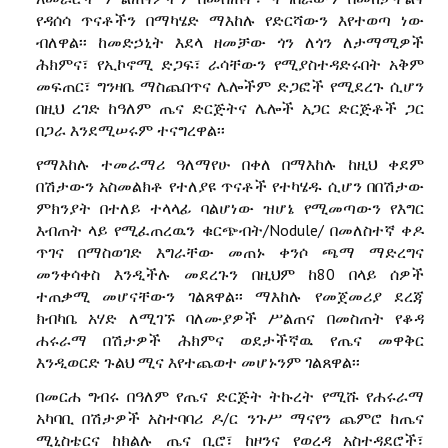
የዳሰሳ ጥናቶችን በማካሄድ ማእከሉ የድርሻውን እየተወጣ ነው
ብለዋል፡፡ ከመድኃኒት እደላ ዘመቻው ጎን ለጎን ለታማሚዎች
ሕክምና፣ የኢኮኖሚ ድጋፍ፣ ራሳቸውን የሚያስተዳድሩበት አቅም
መፍጠር፣ ግንዛቤ ማስጨበጥና ሌሎችም ድጋፎች የሚደረጉ ሲሆን
በዚህ ረገድ ከዓለም ጤና ድርጅትና ሌሎች አጋር ድርጅቶች ጋር
በጋራ እንደሚሠሩም ተናግረዋል፡፡
የማእከሉ ተመራማሪ ዓለማየሁ በቀለ በማእከሉ ከዚህ ቀደም
በሽታውን አስመልክቶ የተለያዩ ጥናቶች የተካሄዱ ሲሆን በበሽታው
ምክንያት በተለይ ተላላፊ ባልሆነው ዝሆኔ የሚመጣውን የእግር
እብጠት ላይ የሚፈጠረዉን ቁርጭብት/Nodule/ በመለስተኛ ቀዶ
ጥገና በማስወገድ እግራቸው መጠኑ ቀንሶ ጫማ ማድረግና
መንቀሳቀስ እንዲችሉ መደረጉን በዚህም ከ80 በላይ ሰዎች
ተጠቃሚ መሆናቸውን ገልጸዋል፡፡ ማእከሉ የመጀመሪያ ደረጃ
ክብካቤ አሃድ ለሚገኙ ባለሙያዎች ሥልጠና በመስጠት የቆዳ
ሐሩራማ በሽታዎች ሕክምና ወደታችኛዉ የጤና መዋቅር
እንዲወርድ ጉልህ ሚና እየተጨወተ መሆኑንም ገልጸዋል፡፡
በመርሐ ግብሩ በዓለም የጤና ድርጅት ትኩረት የሚሹ የሐሩራማ
አካባቢ በሽታዎች አስተባባሪ ዶ/ር ንጉሥ ማናየን ጨምሮ ከጤና
ሚኒስቴርና ከክልሉ ጤና ቢሮ፣ ከዞንና የወረዳ አስተዳደሮች፣