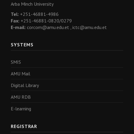
Arba Minch University
Tel:
+251-46881-4986
Fax:
+251-46881-0820/0279
E-mail:
corcom@amu.edu.et ,
ictc@amu.edu.et
SYSTEMS
SMIS
AMU Mail
Digital Library
AMU RDB
E-learning
REGISTRAR