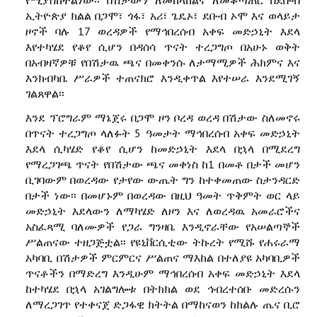
ኢትዮጵያ ክልል በጋሞ፣ ጎፋ፣ አሪ፣ ጌዴኦ፣ ደቡብ ኦሞ እና ወላይታ
ዞኖች ባሉ 17 ወረዳዎች የማኅበረሰብ አቀፍ መድኃኒት እደላ
እየተካሄደ የቆየ ሲሆን በዳሰሳ ጥናት ተረጋግጦ በአሁኑ ወቅት
በአብዛኛዎቹ የበሽታዉ ጫና በመቀንሱ ለታማሚዎች ሕክምና እና
እንክብካቤ ሥራዎች ተጠናክሮ እንዲቀጥል እየተሠራ እንደሚገኝ
ገልጸዋል፡፡
እንደ ፕሮግራም ማኔጀሩ በጋሞ ዞን ቦረዳ ወረዳ በሽታው ስለመኖሩ
በጥናት ተረጋግጦ ላለፉት 5 ዓመታት ማኅበረሰብ አቀፍ መድኃኒት
እደላ ሲካሄድ የቆየ ሲሆን ከመድኃኒት እደላ በኋላ በሚደረግ
የማረጋገጫ ጥናት የበሽታው ጫና መቀነስ ከ1 በመቶ በታች መሆን
ቢገባውም በወረዳው የታየው ውጤት ግን ከተቀመጠው ስታንዳርድ
በታች ነው፡፡ በመሆኑም በወረዳው በዚህ ዓመት ጥቅምት ወር ላይ
መድኃኒት እደላውን ለማካሄድ ለዞን እና ለወረዳዉ አመራሮችና
አስፈጻሚ ባለሙዎች የጋራ ግንዛቤ እንዲኖራቸው የአሠልጣኞች
ሥልጠናው ተዘጋጅቷል፡፡ የዩኒቨርሲቲው ትኩረት የሚሹ የሐሩራማ
አካባቢ በሽታዎች ምርምርና ሥልጠና ማእከል በተለያዩ አካባቢዎች
ጥናቶችን በማድረግ እንዲሁም ማኅበረሰብ አቀፍ መድኃኒት እደላ
ከተካሄደ በኋላ አገልግሎቱ በትክክል ወደ ኅብረተሰቡ መድረሱን
ለማረጋገጥ የተቀናጀ ድጋፋዊ ክትትል በማከናወን ከክልሉ ጤና ቢሮ