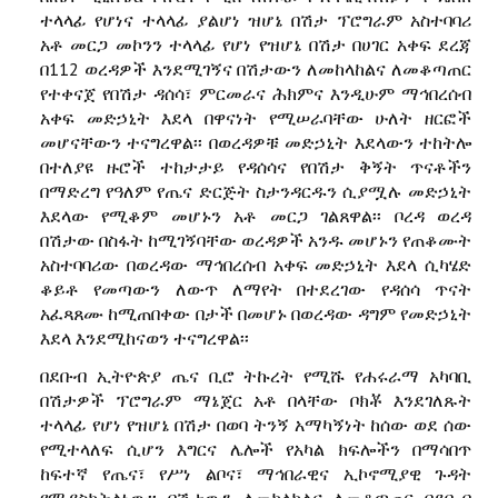
ተላላፊ የሆነና ተላላፊ ያልሆነ ዝሆኔ በሽታ ፕሮግራም አስተባባሪ
አቶ መርጋ መኮንን ተላላፊ የሆነ የዝሆኔ በሽታ በሀገር አቀፍ ደረጃ
በ112 ወረዳዎች እንደሚገኝና በሽታውን ለመከላከልና ለመቆጣጠር
የተቀናጀ የበሽታ ዳሰሳ፣ ምርመራና ሕክምና እንዲሁም ማኅበረሰብ
አቀፍ መድኃኒት እደላ በዋናነት የሚሠራባቸው ሁለት ዘርፎች
መሆናቸውን ተናግረዋል፡፡ በወረዳዎቹ መድኃኒት እደላውን ተከትሎ
በተለያዩ ዙሮች ተከታታይ የዳሰሳና የበሽታ ቅኝት ጥናቶችን
በማድረግ የዓለም የጤና ድርጅት ስታንዳርዱን ሲያሟሉ መድኃኒት
እደላው የሚቆም መሆኑን አቶ መርጋ ገልጸዋል፡፡ ቦረዳ ወረዳ
በሽታው በስፋት ከሚገኝባቸው ወረዳዎች አንዱ መሆኑን የጠቆሙት
አስተባባሪው በወረዳው ማኅበረሰብ አቀፍ መድኃኒት እደላ ሲካሄድ
ቆይቶ የመጣውን ለውጥ ለማየት በተደረገው የዳሰሳ ጥናት
አፈጻጸሙ ከሚጠበቀው በታች በመሆኑ በወረዳው ዳግም የመድኃኒት
እደላ እንደሚከናወን ተናግረዋል፡፡
በደቡብ ኢትዮጵያ ጤና ቢሮ ትኩረት የሚሹ የሐሩራማ አካባቢ
በሽታዎች ፕሮግራም ማኔጀር አቶ በላቸው ቦክቾ እንደገለጹት
ተላላፊ የሆነ የዝሆኔ በሽታ በወባ ትንኝ አማካኝነት ከሰው ወደ ሰው
የሚተላለፍ ሲሆን እግርና ሌሎች የአካል ክፍሎችን በማሳበጥ
ከፍተኛ የጤና፣ የሥነ ልቦና፣ ማኅበራዊና ኢኮኖሚያዊ ጉዳት
የሚያስከትልነው፡፡ በሽታውን ለመከላከልና ለመቆጣጠር በደቡብ