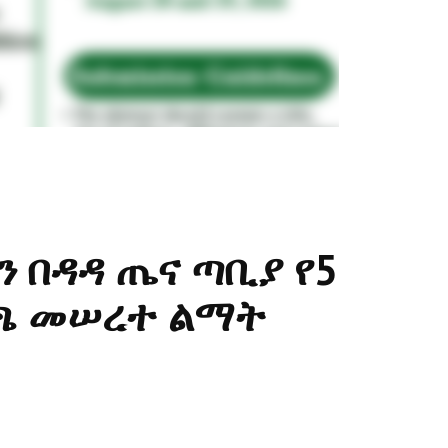
ን በዳዳ ጤና ጣቢያ የ5
ንጫ መሠረተ ልማት