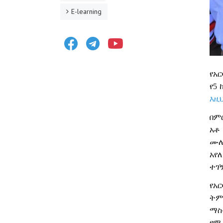
E-learning
Facebook
Telegram
Youtube
የአር
የ
5
እዚህ
በም
አቶ
ሙሉ
አየለ
ተገ
የአር
ትም
ማስ
የሚ