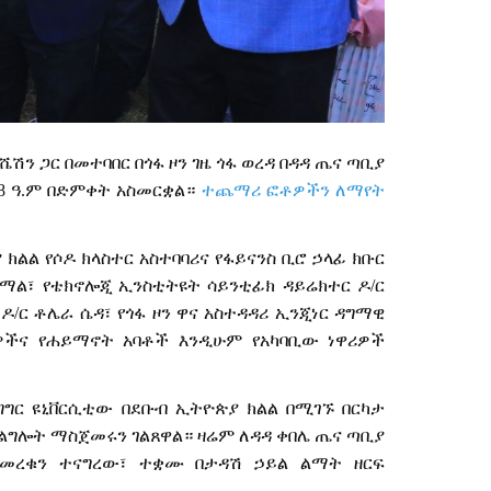
ሶሼሽን
ጋር
በመተባበር
በጎፋ
ዞን
ገዜ
ጎፋ
ወረዳ
በዳዳ
ጤና
ጣቢያ
18 ዓ.ም በድምቀት
አስመርቋል።
ተጨማሪ ፎቶዎችን ለማየት
ያ
ክልል
የሶዶ
ክላስተር
አስተባባሪና
የፋይናንስ
ቢሮ
ኃላፊ
ክቡር
ከማል
፣ የቴክኖሎጂ ኢንስቲትዩት ሳይንቲፊክ ዳይሬክተር ዶ/ር
 ዶ/ር ቶሌራ ሴዳ፣
የጎፋ
ዞን
ዋና
አስተዳዳሪ
ኢንጂነር
ዳግማዊ
ዎችና
የሐይማኖት
አባቶች እንዲሁም የአካባቢው ነዋሪዎች
ግግር
ዩኒቨርሲቲው
በደቡብ
ኢትዮጵያ
ክልል
በሚገኙ
በርካታ
ገልግሎት
ማስጀመሩን
ገልጸዋል።
ዛሬም
ለዳዳ
ቀበሌ
ጤና
ጣቢያ
መረቁን
ተናግረው፣
ተቋሙ
በታዳሽ
ኃይል
ልማት
ዘርፍ