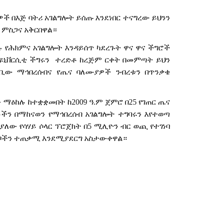
ያዎች በእጅ ባትሪ አገልግሎት ይሰጡ እንደነበር ተናግረው ይህንን
 ምስጋና አቅርበዋል።
ሉ የሕክምና አገልግሎት እንዳይሰጥ ካደረጉት ዋና ዋና ችግሮች
 ዩኒቨርሲቲ ችግሩን
ተረድቶ ከረጅም ርቀት በመምጣት ይህን
ካባቢው ማኅበረሰብና የጤና ባለሙያዎች ንብረቱን በጥንቃቄ
ው
ማዕከሉ
ከተቋቋመበት
ከ
2009
ዓ
.
ም
ጀምሮ
በ
25
የገጠር
ጤና
ቶችን
በማከናወን
የማኅበረሰብ
አገልግሎት
ተግባሩን
እየተወጣ
ያለው
የሳሃይ
ሶላር
ፕሮጀክት
በ
5
ሚሊዮን
ብር
ወጪ
የተገነባ
ቦችን
ተጠቃሚ
እንደሚያደርግ
አስታውቀዋል።