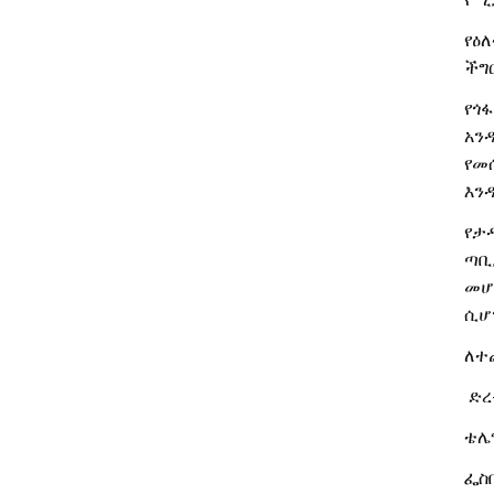
የዕለ
ችግ
የጎ
አን
የመ
እን
የታ
ጣቢ
መሆ
ሲሆ
ለተ
ድረ
ቴሌ
ፌስ