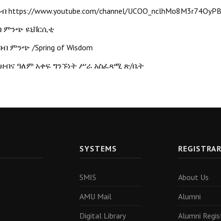
https://www.youtube.com/channel/UCOO_nclhMo8M3r74OyPB
ዩብ
ባ
ምንጭ
ዩኒቨርሲቲ
/Spring of Wisdom
በብ
ምንጭ
/
ዝብና
ዓለም
አቀፍ
ግንኙነት
ሥራ
አስፈጻሚ
ጽ
ቤት
SYSTEMS
REGISTRA
SMIS
About Us
AMU Mail
Alumni
Digital Library
Alumni Regis