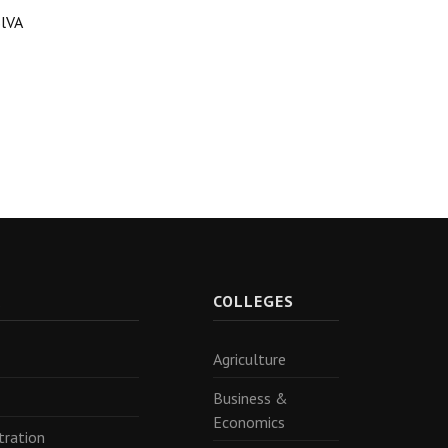
lVA
R
COLLEGES
Agriculture
Business &
Economics
tration