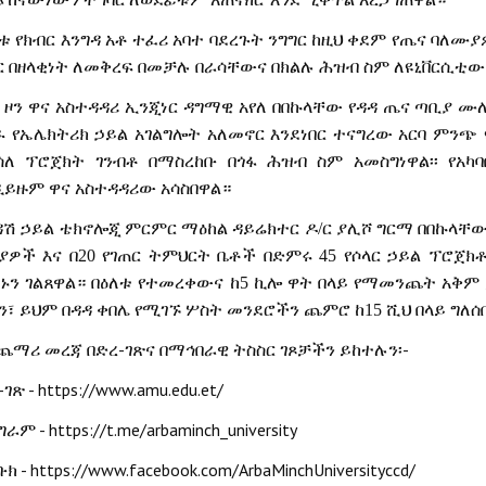
ቱ የክብር እንግዳ አቶ ተፈሪ አባተ ባደረጉት ንግግር ከዚህ ቀደም የጤና ባለሙ
ር በዘላቂነት ለመቅረፍ በመቻሉ በራሳቸውና በክልሉ ሕዝብ ስም ለዩኒቨርሲቲው
ፋ ዞን ዋና አስተዳዳሪ ኢንጂነር ዳግማዊ አየለ በበኩላቸው የዳዳ ጤና ጣቢያ ሙ
ዱ የኤሌክትሪክ ኃይል አገልግሎት አለመኖር እንደነበር ተናግረው አርባ ምንጭ
ሰለ ፕሮጀክት ገንብቶ በማስረከቡ በጎፋ ሕዝብ ስም አመስግነዋል፡፡ የአ
ዲይዙም ዋና አስተዳዳሪው አሳስበዋል።
ዳሽ
ኃይል
ቴክኖሎጂ
ምርምር
ማዕከል
ዳይሬክተር
ዶ
/
ር
ያሊሾ
ግርማ
በበኩላቸ
ያዎች
እና
በ
20
የገጠር
ትምህርት
ቤቶች
በድምሩ
45
የሶላር
ኃይል
ፕሮጀክ
ኑን
ገልጸዋል።
በዕለቱ
የተመረቀውና
ከ
5
ኪሎ
ዋት
በላይ
የማመንጨት
አቅም
ን፣
ይህም
በዳዳ
ቀበሌ
የሚገኙ
ሦስት
መንደሮችን
ጨምሮ
ከ
15
ሺህ
በላይ
ግለሰ
-
-
ጨማሪ
መረጃ
በድረ
ገጽና
በማኅበራዊ
ትስስር
ገጾቻችን
ይከተሉን፡
-
- https://www.amu.edu.et/
ገጽ
- https://t.me/arbaminch_university
ግራም
- https://www.facebook.com/ArbaMinchUniversityccd/
ቡክ