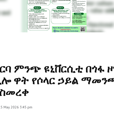
ርባ ምንጭ ዩኒቨርሲቲ በጎፋ ዞ
ሎ ዋት የሶላር ኃይል ማመ
አስመረቀ
 15 May 2026 3:45 pm