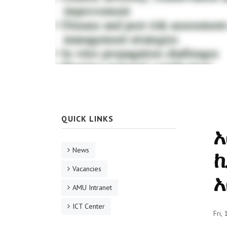
QUICK LINKS
አ
News
ኪ
Vacancies
AMU Intranet
ICT Center
Fri,