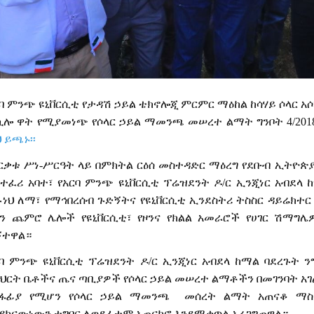
ባ
ምንጭ
ዩኒቨርሲቲ
የታዳሽ
ኃይል
ቴክኖሎጂ
ምርምር
ማዕከል
ከሳሃይ
ሶላር
አ
ኪሎ
ዋት የሚያመነጭ
የሶላር
ኃይል
ማመንጫ
መሠረተ
ልማት ግንቦት 4/20
 ይጫኑ፡፡
ርቃቱ
ሥነ
-
ሥርዓት
ላይ
በምክትል
ርዕሰ
መስተዳድር
ማዕረግ
የደቡብ
ኢትዮጵ
ተፈሪ
አባተ፣
የአርባ
ምንጭ
ዩኒቨርሲቲ
ፕሬዝደንት
ዶ
/
ር
ኢንጂነር
አብደላ
ነህ ለማ፣ የማኅበረሰብ ጉድኝትና የዩኒቨርሲቲ ኢንደስትሪ ትስስር ዳይሬክተር
ን
ጨምሮ
ሌሎች
የዩኒቨርሲቲ፣
የዞንና
የክልል
አመራሮች
የሀገር
ሽማግሌ
ኝተዋል።
ባ
ምንጭ
ዩኒቨርሲቲ
ፕሬዝደንት
ዶ
/
ር
ኢንጂነር
አብደላ
ከማል
ባደረጉት
ን
ህርት
ቤቶችና
ጤና
ጣቢያዎች
የሶላር
ኃይል
መሠረተ
ልማቶችን
በመገንባት
አ
ፋፊያ
የሚሆን
የሶላር
ኃይል
ማመንጫ
መሰረት ልማት
አጠናቆ
ማስ
ያከናውነውን
ተግባር
ለወደፊቱም
አጠናክሮ
እንደሚቀጥል
አረጋግጠዋል።