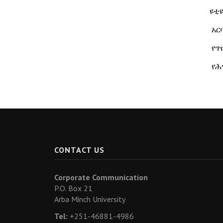
ዩቲ
አር
የጥ
የሕ
CONTACT US
Corporate Communication
P.O. Box 21
Arba Minch University
Tel:
+251-46881-4986