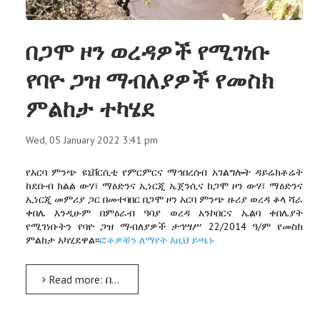
በጋሞ ዞን ወረዳዎች የሚገነቡ
የባዮ ጋዝ ማብለያዎች የመስክ
ምልከታ ተካሄደ
Wed, 05 January 2022 3:41 pm
የአርባ ምንጭ ዩኒቨርሲቲ የምርምርና ማኅበረሰብ አገልግሎት ዳይሬክቶሬት
ከደቡብ ክልል ውሃ፣ ማዕድንና ኢነርጂ ኤጀንሲና ከጋሞ ዞን ውሃ፣ ማዕድንና
ኢነርጂ መምሪያ ጋር በመተባበር በጋሞ ዞን አርባ ምንጭ ዙሪያ ወረዳ ቆላ ሻራ
ቀበሌ እንዲሁም በምዕራብ ዓባያ ወረዳ አንኮበርና ኤልባ ቀበሌያት
የሚገነቡትን የባዮ ጋዝ ማብለያዎች ታኅሣሥ 22/2014 ዓ/ም የመስክ
ምልከታ አካሂደዋል፡፡
ፎቶዎቹን ለማየት እዚህ ይጫኑ
Read more: በጋሞ ዞን ወረዳዎች የሚገነቡ የባዮ ጋዝ ማብለያዎች የመስክ ምልከታ ተካሄደ