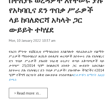
በተለያዩ ወረዳዎች እየተሠሩ ያሉ
የአካባቢና ደን ጥበቃ ሥራዎች
ላይ ከባለድርሻ አካላት ጋር
ውይይት ተካሄደ
Mon, 10 January 2022 10:37 am
የአርባ ምንጭ ዩኒቨርሲቲ የማኅበረሰብ አገልግሎት ዳይሬክቶሬት የልማት
ሥራዎች ማስተባበሪያ ጽ/ቤት በተለያዩ ወረዳዎች እየተሠሩ ያሉ የአካባቢና
ደን ጥበቃ ሥራዎች ያሉበት ነባራዊ ሁኔታና ቀጣይ አቅጣጫዎች ላይ
ታኅሣሥ 25/2014 ዓ/ም ከባለድርሻ አካላት ጋር ውይይት አድርጓል፡፡
እየተሠሩ ያሉ የአካባቢና ደን ጥበቃ ሥራዎች፣ ያሉባቸው ችግሮችና የ2014
ዓ/ም የችግኝ ስርጭት ዕቅድ በውይይቱ ተነስተዋል፡፡
ፎቶዎቹን ለማየት እዚህ
ይጫኑ
Read more: በተለያዩ ወረዳዎች እየተሠሩ ያሉ የአካባቢና ደን ጥበቃ ሥራዎች ላይ ከባለድርሻ አካላት ጋር ውይይት ተካሄደ