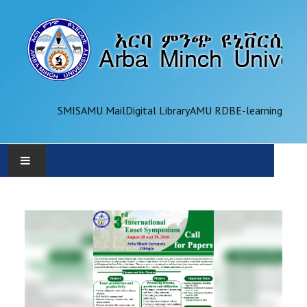
SMIS
AMU Mail
Digital Library
AMU RDB
E-learning
AMU
ADMINISTRATION
OFFICES
ACADEMICS