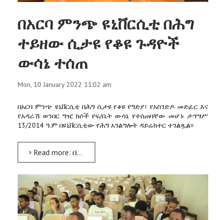
በአርባ ምንጭ ዩኒቨርሲቲ በሕግ
ተይዘው ሲታዩ የቆዩ ጉዳዮች
ውሳኔ ተሰጠ
Mon, 10 January 2022 11:02 am
በአርባ ምንጭ ዩኒቨርሲቲ በሕግ ሲታዩ የቆዩ የግድያ፣ የአስገድዶ መድፈር እና
የአዳራሽ ወንበር ግዢ ክሶች የፍ/ቤት ውሳኔ የተሰጠባቸው መሆኑ ታኅሣሥ
13/2014 ዓ.ም በዩኒቨርሲቲው የሕግ አገልግሎት ዳይሬክተር ተገልጿል፡፡
Read more: በአርባ ምንጭ ዩኒቨርሲቲ በሕግ ተይዘው ሲታዩ የቆዩ ጉዳዮች ውሳኔ ተሰጠ