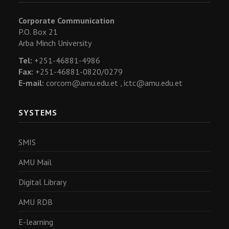
Corporate Communication
P.O. Box 21
Arba Minch University
Tel:
+251-46881-4986
Fax:
+251-46881-0820/0279
E-mail:
corcom@amu.edu.et ,
ictc@amu.edu.et
SYSTEMS
SMIS
AMU Mail
Digital Library
AMU RDB
E-learning