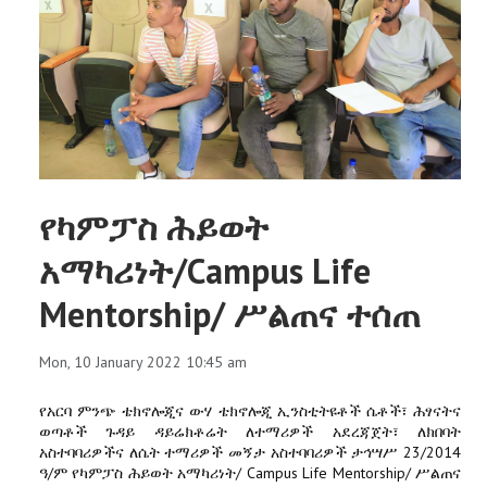
የካምፓስ ሕይወት
አማካሪነት/Campus Life
Mentorship/ ሥልጠና ተሰጠ
Mon, 10 January 2022 10:45 am
የአርባ ምንጭ ቴክኖሎጂና ውሃ ቴክኖሎጂ ኢንስቲትዩቶች ሴቶች፣ ሕፃናትና
ወጣቶች ጉዳይ ዳይሬክቶሬት ለተማሪዎች አደረጃጀት፣ ለክበባት
አስተባባሪዎችና ለሴት ተማሪዎች መኝታ አስተባባሪዎች ታኅሣሥ 23/2014
ዓ/ም የካምፓስ ሕይወት አማካሪነት/ Campus Life Mentorship/ ሥልጠና