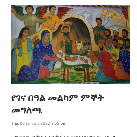
የገና በዓል መልካም ምኞት
መግለጫ
Thu, 06 January 2022 2:55 pm
አርባ ምንጭ ዩኒቨርሲቲ ለዩኒቨርሲቲው የክርስትና ሃይማኖት ተከታይ