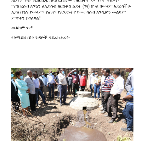
ማኅበረሰብ እንኳን ለኢየሱስ ክርስቶስ ልደት (ገና) በዓል በሠላም አደረሳችሁ
እያለ በዓሉ የሠላም፣ የጤና፣ የአንድነትና የመተሳሰብ እንዲሆን መልካም
ምኞቱን ይገልጻል!!
መልካም ገና!!
የኮሚዩኒኬሽን ጉዳዮች ዳይሬክቶሬት