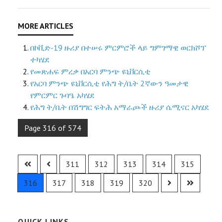
በኮቪድ-19 ዙሪያ በተሠሩ ምርምሮች ላይ ግምገማዊ ወርክሾፕ
ተካሄደ
የመጽሐፍ ምረቃ በአርባ ምንጭ ዩኒቨርሲቲ
የአርባ ምንጭ ዩኒቨርሲቲ የሕግ ት/ቤት 2ኛውን ዓመታዊ
የምርምር ጉባዔ አካሄደ
የሕግ ት/ቤት በሽግግር ፍትሕ አማራጮች ዙሪያ ሴሚናር አካሄደ
Page 316 of 574
311
312
313
314
315
316
317
318
319
320
QUICK LINKS