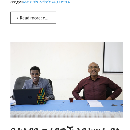
ሰጥቷል፡፡
ፎቶዎቹን ለማየት እዚህ ይጫኑ
Read more: የካምፓስ ሕይወት አማካሪነት/Campus Life Mentorship/ ሥልጠና ተሰጠ