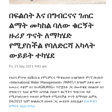
በፍልሰት እና በግብርናና ገጠር
ልማት መካከል ባለው ቁርኝት
ዙሪያ ጥናት ለማካሄድ
የሚያስችል የባለድርሻ አካላት
ውይይት ተካሄደ
Fri, 23 July 2021 9:41 am
የአርባ ምንጭ ዩኒቨርሲቲ የምርምርና ማኅበረሰብ አገልግሎት ም/ፕ/ጽ/ቤት
‹‹International Water Management›› /IWMT/፣ ከዓለም አቀፍ ውሃ
አመራር ተቋም እና ከ‹‹AGRUMIG›› ፕሮጀክት ጋር በመተባበር በፍልሰት እና
በግብርናና ገጠር ልማት መካካል ያለውን ቁርኝትና ግብርናው ላይ
የሚያሳድረውን ተጽዕኖ ለማወቅ የሚያስችል ጥናት ለማካሄድ ሐምሌ
04/2013 ዓ/ም ከባለድርሻ አካላት ጋር ውይይት አካሂዷል፡፡
ፎቶዎቹን
ለማየት እዚህ ይጫኑ