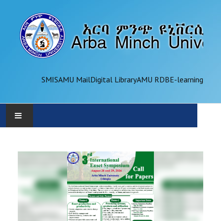
SMIS
AMU Mail
Digital Library
AMU RDB
E-learning
AMU
ADMINISTRATION
OFFICES
ACADEMICS