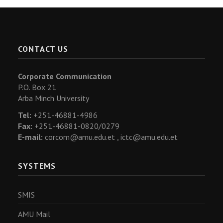
CONTACT US
Corporate Communication
P.O. Box 21
Arba Minch University
Tel:
+251-46881-4986
Fax:
+251-46881-0820/0279
E-mail:
corcom@amu.edu.et ,
ictc@amu.edu.et
SYSTEMS
SMIS
AMU Mail