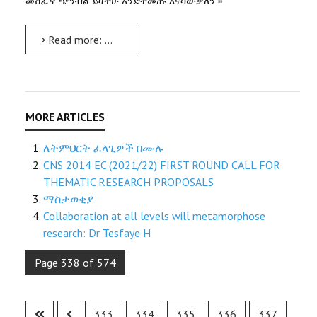
መሸፈኛ ጭንብል ይዛችሁ እንድትመጡ እናሳውቃለን ፡፡
Read more: ለአርባ ምንጭ ዩኒቨርሲቲ ነባር የድኅረ-ምረቃ ክረምት ፕሮግራም ተማሪዎች በሙሉ
ለትምህርት ፈላጊዎች በሙሉ
CNS 2014 EC (2021/22) FIRST ROUND CALL FOR
THEMATIC RESEARCH PROPOSALS
ማስታወቂያ
Collaboration at all levels will metamorphose
research: Dr Tesfaye H
Page 338 of 574
333
334
335
336
337