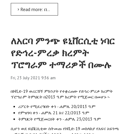
Read more: በፍልሰት እና በግብርናና ገጠር ልማት መካከል ባለው ቁርኝት ዙሪያ ጥናት ለማካሄድ የሚያስችል የባለድርሻ አካላት ውይይት ተካሄደ
ለአርባ ምንጭ ዩኒቨርሲቲ ነባር
የድኅረ-ምረቃ ክረምት
ፕሮግራም ተማሪዎች በሙሉ
Fri, 23 July 2021 9:36 am
በኮቪድ-19 ወረርሽኝ ምክንያት የተቋረጠው የድኅረ-ምረቃ ክረምት
ፕሮግራም ትምህርት በ2013 ዓ.ም ክረምት የሚጀመር በመሆኑ ፡-
ሪፖርት የሚደረግበት ቀን - ሐምሌ 20/2013 ዓ.ም
የምዝገባ ቀን - ሐምሌ 21 እና 22/2013 ዓ.ም
ትምህርት የሚጀመርበት ቀን - ሐምሌ 23/2013 ዓ.ም
ሲሆን ወደ ዩኒቨርሲቲው ስትመጡ የኮቪድ-19 መከላከያ የአፍና አፍንጫ