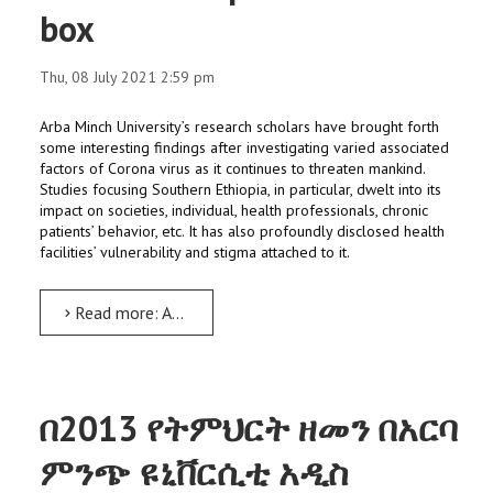
box
Thu, 08 July 2021 2:59 pm
Arba Minch University’s research scholars have brought forth
some interesting findings after investigating varied associated
factors of Corona virus as it continues to threaten mankind.
Studies focusing Southern Ethiopia, in particular, dwelt into its
impact on societies, individual, health professionals, chronic
patients’ behavior, etc. It has also profoundly disclosed health
facilities’ vulnerability and stigma attached to it.
Read more: AMU’s Covid-19 related researches open Pandora’s box
በ2013 የትምህርት ዘመን በአርባ
ምንጭ ዩኒቨርሲቲ አዲስ