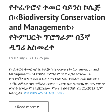
የተፈጥሮና ቀመር ሳይንስ ኮሌጅ
በ‹‹Biodiversity Conservation
and Management››
የትምህርት ፕሮግራም በ3ኛ
ዲግሪ አስመረቀ
Fri, 02 July 2021 12:25 pm
የተፈጥሮና ቀመር ሳይንስ ኮሌጅ በ‹‹Biodiversity Conservation and
Management›› የትምህርት ፕሮግራም በ3ኛ ዲግሪ ለማስመረቅ
የሚያስችለውን ቅድመ ሁኔታ አጠናቋል፡፡ ዕጩ ተመራቂ ዶ/ር ዘውድነህ
ቶማስ ለምረቃ ብቁ የሚያደርገውን ጥናታዊ ጽሑፍ የሀገር ውስጥና የውጭ
ሀገራት እንዲሁም የዩኒቨርሲቲው ምሁራን በተገኙበት ሰኔ 21/2013 ዓ/ም
አቅርቧል፡፡
ፎቶዎቹን ለማየት እዚህ ይጫኑ
Read more: የተፈጥሮና ቀመር ሳይንስ ኮሌጅ በ‹‹Biodiversity Conservation and Management›› የትምህርት ፕሮግራም በ3ኛ ዲግሪ አስመረቀ