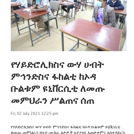
የሃይድሮሊክስና ውሃ ሀብት
ምኅንድስና ፋከልቲ ከኦዳ
ቡልቱም ዩኒቨርሲቲ ለመጡ
መምህራን ሥልጠና ሰጠ
Fri, 02 July 2021 12:25 pm
የሃይድሮሊክስና ውሃ ሀብት ምኅንድስና ፋከልቲ ከኦዳ ቡልቱም ዩኒቨርሲቲ
ለመጡ መምህራን የቤተ-ሙከራ ዕቃዎች አያያዝ፣ አጠቃቀምና አስተዳደርን