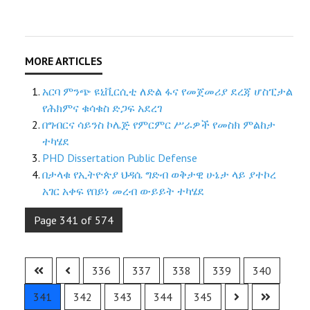
አርባ ምንጭ ዩኒቪርሲቲ ለድል ፋና የመጀመሪያ ደረጃ ሆስፒታል
የሕክምና ቁሳቁስ ድጋፍ አደረገ
በግብርና ሳይንስ ኮሌጅ የምርምር ሥራዎች የመስክ ምልከታ
ተካሄደ
PHD Dissertation Public Defense
በታላቁ የኢትዮጵያ ህዳሴ ግድብ ወቅታዊ ሁኔታ ላይ ያተኮረ
አገር አቀፍ የበይነ መረብ ውይይት ተካሄደ
Page 341 of 574
336
337
338
339
340
341
342
343
344
345