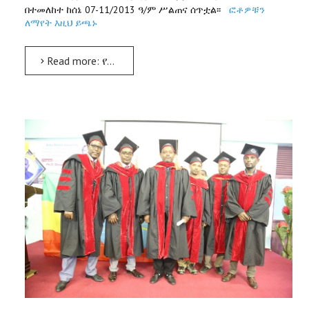
በተመለከተ ከሰኔ 07-11/2013 ዓ/ም ሥልጠና ሰጥቷል፡፡
ፎቶዎቹን
ለማየት እዚህ ይጫኑ
Read more: የሃይድሮሊክስና ውሃ ሀብት ምኅንድስና ፋከልቲ ከኦዳ ቡልቱም ዩኒቨርሲቲ ለመጡ መምህራን ሥልጠና ሰጠ