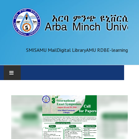
SMIS
AMU Mail
Digital Library
AMU RDB
E-learning
AMU
ADMINISTRATION
OFFICES
ACADEMICS