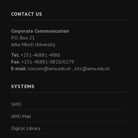
CONTACT US
Corporate Communication
P.O. Box 21
Arba Minch University
Tel:
+251-46881-4986
Fax:
+251-46881-0820/0279
E-mail:
corcom@amu.edu.et ,
ictc@amu.edu.et
SYSTEMS
SMIS
AMU Mail
Digital Library