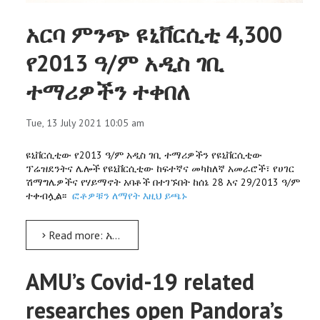
አርባ ምንጭ ዩኒቨርሲቲ 4,300
የ2013 ዓ/ም አዲስ ገቢ
ተማሪዎችን ተቀበለ
Tue, 13 July 2021 10:05 am
ዩኒቨርሲቲው የ2013 ዓ/ም አዲስ ገቢ ተማሪዎችን የዩኒቨርሲቲው
ፕሬዝደንትና ሌሎች የዩኒቨርሲቲው ከፍተኛና መካከለኛ አመራሮች፣ የሀገር
ሽማግሌዎችና የሃይማኖት አባቶች በተገኙበት ከሰኔ 28 እና 29/2013 ዓ/ም
ተቀብሏል፡፡
ፎቶዎቹን ለማየት እዚህ ይጫኑ
Read more: አርባ ምንጭ ዩኒቨርሲቲ 4,300 የ2013 ዓ/ም አዲስ ገቢ ተማሪዎችን ተቀበለ
AMU’s Covid-19 related
researches open Pandora’s